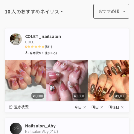
10
人のおすすめ
ネイリスト
おすすめ順
COLET_nailsalon
COLET
5
(
8
件)
1
2
3
4
5
発寒駅
から徒歩15分
Star
Stars
Stars
Stars
Stars
¥9,000
¥9,000
¥9,000
空き状況
今日
×
明日
×
明後日
×
Nailsalon_Aby
Nail salon Aby(アビ)