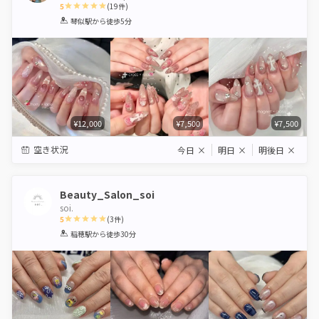
5
(
19
件)
1
2
3
4
5
琴似駅
から徒歩5分
Star
Stars
Stars
Stars
Stars
¥12,000
¥7,500
¥7,500
空き状況
今日
×
明日
×
明後日
×
Beauty_Salon_soi
soi.
5
(
3
件)
1
2
3
4
5
稲穂駅
から徒歩30分
Star
Stars
Stars
Stars
Stars