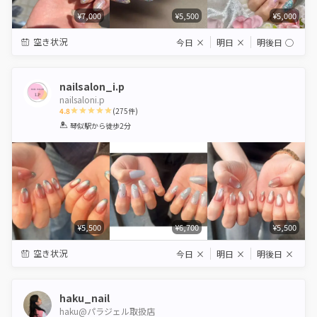
¥7,000
¥5,500
¥5,000
空き状況
今日
×
明日
×
明後日
◯
nailsalon_i.p
nailsaloni.p
4.8
(
275
件)
1
2
3
4
5
琴似駅
から徒歩2分
Star
Stars
Stars
Stars
Stars
¥5,500
¥6,700
¥5,500
空き状況
今日
×
明日
×
明後日
×
haku_nail
haku@パラジェル取扱店