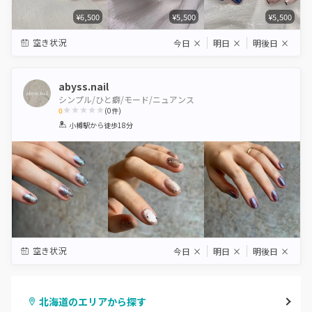
¥6,500
¥5,500
¥5,500
空き状況
今日
×
明日
×
明後日
×
abyss.nail
シンプル/ひと癖/モード/ニュアンス
0
(
0
件)
1
2
3
4
5
小樽駅
から徒歩18分
Star
Stars
Stars
Stars
Stars
空き状況
今日
×
明日
×
明後日
×
北海道のエリアから探す