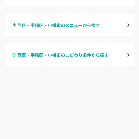
札幌駅周辺
西区・手稲区・小樽市のメニューから探す
北区・東区
ハンドジェル
大通
西区・手稲区・小樽市のこだわり条件から探す
ハンドスカルプ
パラジェル
豊平区・南区
ハンドケアカラー
フィルイン
西区・手稲区・小樽市
フット
持ち込み OK
円山周辺
オフのみ
やり放題 あり
白石区・厚別区・清田区