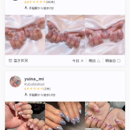
4.9
(
44
件)
1
2
3
4
5
手稲駅
から徒歩3分
Star
Stars
Stars
Stars
Stars
空き状況
今日
×
明日
△
明後日
◯
yuina_mi
RubelliteNail
5
(
3
件)
1
2
3
4
5
手稲駅
から徒歩16分
Star
Stars
Stars
Stars
Stars