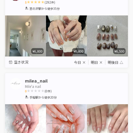
5
(
292
件)
1
2
3
4
5
宮の沢駅
から徒歩35分
Star
Stars
Stars
Stars
Stars
¥6,800
¥6,800
¥6,500
空き状況
今日
×
明日
×
明後日
△
milea_nail
Mile'a nail
0
(
0
件)
1
2
3
4
5
手稲駅
から徒歩20分
Star
Stars
Stars
Stars
Stars