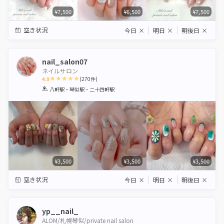
¥7,500
¥6,500
¥7,500
空き状況
今日
×
明日
×
明後日
×
nail_salon07
ネイルサロン
4.9
(
270
件)
1
2
3
4
5
八軒駅・琴似駅・二十四軒駅
Star
Stars
Stars
Stars
Stars
¥3,500
¥3,500
¥3,500
空き状況
今日
×
明日
×
明後日
×
yp__nail_
ALOM/札幌琴似/private nail salon