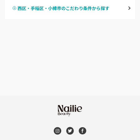
大通
西区・手稲区・小樽市のこだわり条件から探す
ハンドスカルプ
パラジェル
豊平区・南区
ハンドケアカラー
フィルイン
西区・手稲区・小樽市
フット
持ち込み OK
円山周辺
オフのみ
やり放題 あり
白石区・厚別区・清田区
初回オフ 無料
すすきの・市電沿線
DVD観賞
函館