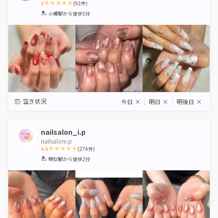
5
(
92
件)
1
2
3
4
5
小樽駅
から徒歩5分
Star
Stars
Stars
Stars
Stars
空き状況
今日
×
明日
×
明後日
×
nailsalon_i.p
nailsaloni.p
4.8
(
274
件)
1
2
3
4
5
琴似駅
から徒歩2分
Star
Stars
Stars
Stars
Stars