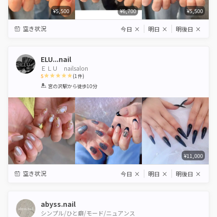
¥5,500
¥6,700
¥5,500
空き状況
今日
×
明日
×
明後日
×
ELU...nail
ＥＬＵ nailsalon
5
(
1
件)
1
2
3
4
5
宮の沢駅
から徒歩10分
Star
Stars
Stars
Stars
Stars
¥11,000
空き状況
今日
×
明日
×
明後日
×
abyss.nail
シンプル/ひと癖/モード/ニュアンス