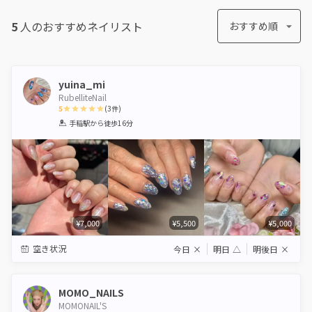
5
人のおすすめ
ネイリスト
おすすめ順
yuina_mi
RubelliteNail
5
(
3
件)
1
2
3
4
5
手稲駅
から徒歩16分
Star
Stars
Stars
Stars
Stars
¥7,000
¥5,500
¥5,000
空き状況
今日
×
明日
△
明後日
×
MOMO_NAILS
MOMONAIL'S