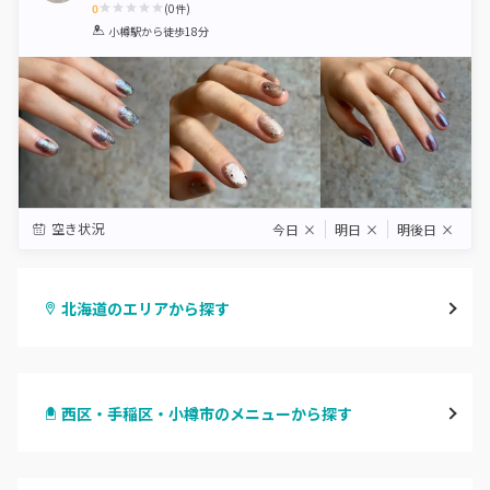
0
(
0
件)
1
2
3
4
5
小樽駅
から徒歩18分
Star
Stars
Stars
Stars
Stars
空き状況
今日
×
明日
×
明後日
×
北海道のエリアから探す
札幌駅周辺
西区・手稲区・小樽市のメニューから探す
北区・東区
ハンドジェル