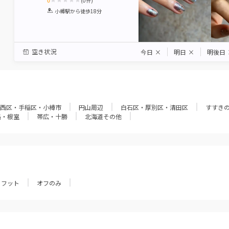
0
(
0
件)
1
2
3
4
5
小樽駅
から徒歩18分
Star
Stars
Stars
Stars
Stars
空き状況
今日
×
明日
×
明後日
西区・手稲区・小樽市
円山周辺
白石区・厚別区・清田区
すすき
路・根室
帯広・十勝
北海道その他
フット
オフのみ