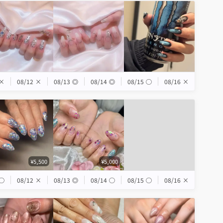
×
08/12
×
08/13
◎
08/14
◎
08/15
◯
08/16
×
¥5,500
¥5,000
◯
08/12
×
08/13
◎
08/14
◯
08/15
◯
08/16
×