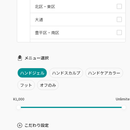
北区・東区
大通
豊平区・南区
西区・手稲区・小樽市
メニュー選択
円山周辺
白石区・厚別区・清田区
ハンドジェル
ハンドスカルプ
ハンドケアカラー
すすきの・市電沿線
フット
オフのみ
函館
¥1,000
Unlimit
千歳・恵庭・江別
室蘭・登別・苫小牧
こだわり設定