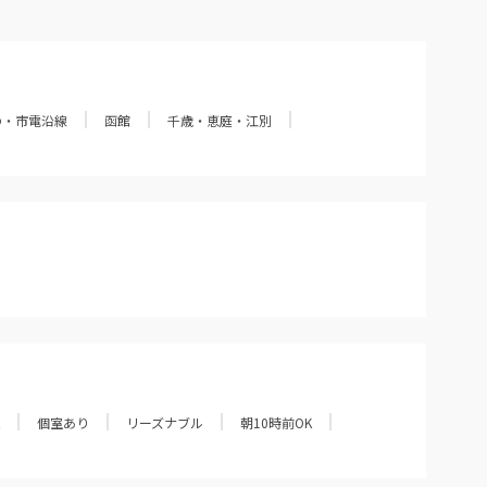
の・市電沿線
函館
千歳・恵庭・江別
個室あり
リーズナブル
朝10時前OK