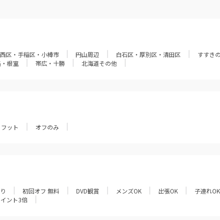
西区・手稲区・小樽市
円山周辺
白石区・厚別区・清田区
すすき
路・根室
帯広・十勝
北海道その他
フット
オフのみ
あり
初回オフ 無料
DVD観賞
メンズOK
出張OK
子連れOK
ポイント3倍