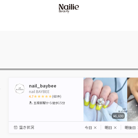
nail_baybee
nail BAYBEE
4.7
(
60
件)
1
2
3
4
5
五稜郭駅
から徒歩15分
Star
Stars
Stars
Stars
Stars
¥6,600
空き状況
今日
×
明日
×
明後日