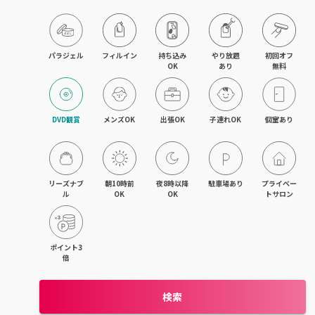
旭川・滝川
網走・北見
パラジェル
フィルイン
持ち込み

やり放題

初回オフ

OK
あり
無料
釧路・根室
帯広・十勝
DVD観賞
メンズOK
出張OK
子連れOK
個室あり
北海道その他
リーズナブ
朝10時前
夜8時以降
駐車場あり
プライベー
ル
OK
OK
トサロン
ポイント3
倍
検索