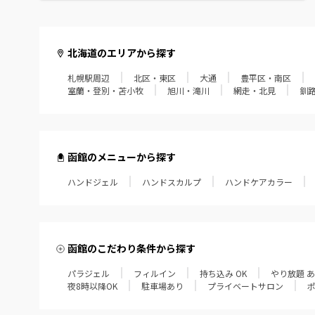
北海道のエリアから探す
札幌駅周辺
北区・東区
大通
豊平区・南区
室蘭・登別・苫小牧
旭川・滝川
網走・北見
釧
函館のメニューから探す
ハンドジェル
ハンドスカルプ
ハンドケアカラー
函館のこだわり条件から探す
パラジェル
フィルイン
持ち込み OK
やり放題 
夜8時以降OK
駐車場あり
プライベートサロン