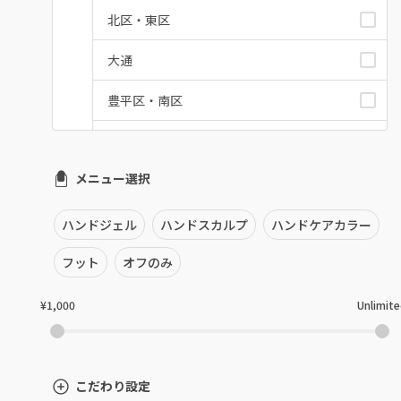
北区・東区
大通
豊平区・南区
西区・手稲区・小樽市
メニュー選択
円山周辺
白石区・厚別区・清田区
ハンドジェル
ハンドスカルプ
ハンドケアカラー
すすきの・市電沿線
フット
オフのみ
函館
¥1,000
Unlimit
千歳・恵庭・江別
室蘭・登別・苫小牧
こだわり設定