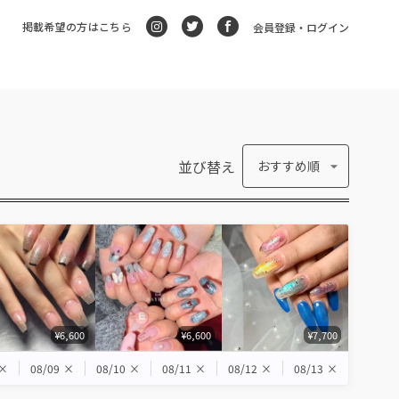
掲載希望の方はこちら
会員登録・ログイン
並び替え
おすすめ順
¥6,600
¥6,600
¥7,700
×
08/09
×
08/10
×
08/11
×
08/12
×
08/13
×