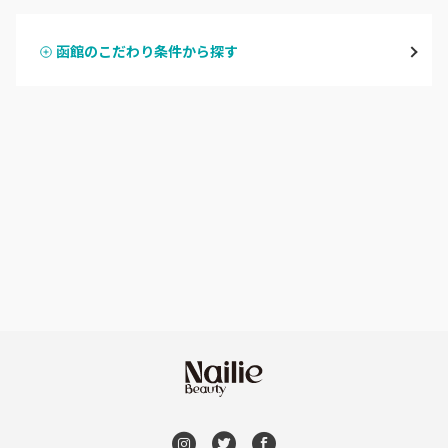
大通
函館のこだわり条件から探す
ハンドスカルプ
パラジェル
豊平区・南区
ハンドケアカラー
フィルイン
西区・手稲区・小樽市
フット
持ち込み OK
円山周辺
オフのみ
やり放題 あり
白石区・厚別区・清田区
初回オフ 無料
すすきの・市電沿線
DVD観賞
函館