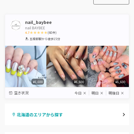
nail_baybee
nail BAYBEE
4.7
(
60
件)
1
2
3
4
5
五稜郭駅
から徒歩15分
Star
Stars
Stars
Stars
Stars
¥6,600
¥6,600
¥6,600
空き状況
今日
×
明日
×
明後日
×
北海道のエリアから探す
札幌駅周辺