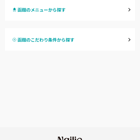
函館のメニューから探す
北区・東区
ハンドジェル
大通
函館のこだわり条件から探す
ハンドスカルプ
パラジェル
豊平区・南区
ハンドケアカラー
フィルイン
西区・手稲区・小樽市
フット
持ち込み OK
円山周辺
オフのみ
やり放題 あり
白石区・厚別区・清田区
初回オフ 無料
すすきの・市電沿線