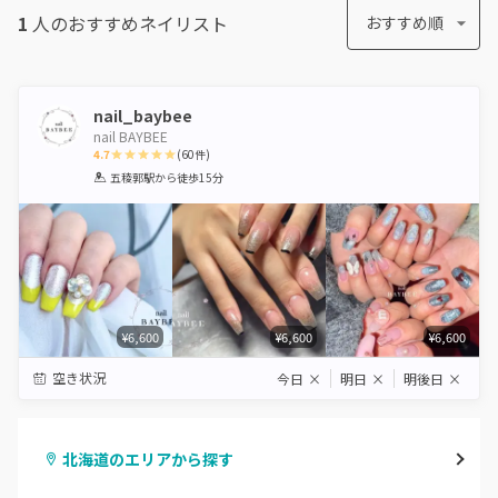
1
人のおすすめ
ネイリスト
おすすめ順
nail_baybee
nail BAYBEE
4.7
(
60
件)
1
2
3
4
5
五稜郭駅
から徒歩15分
Star
Stars
Stars
Stars
Stars
¥6,600
¥6,600
¥6,600
空き状況
今日
×
明日
×
明後日
×
北海道のエリアから探す