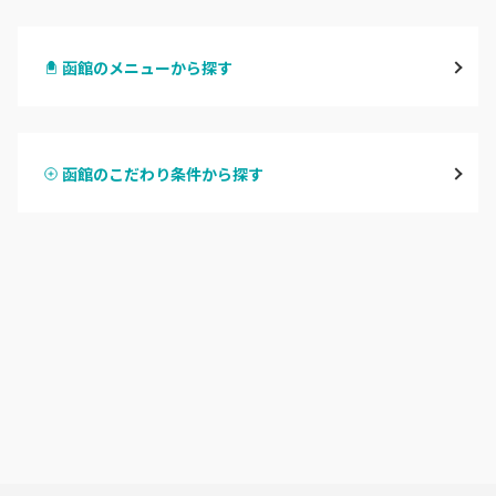
札幌駅周辺
函館のメニューから探す
北区・東区
ハンドジェル
大通
函館のこだわり条件から探す
ハンドスカルプ
パラジェル
豊平区・南区
ハンドケアカラー
フィルイン
西区・手稲区・小樽市
フット
持ち込み OK
円山周辺
オフのみ
やり放題 あり
白石区・厚別区・清田区