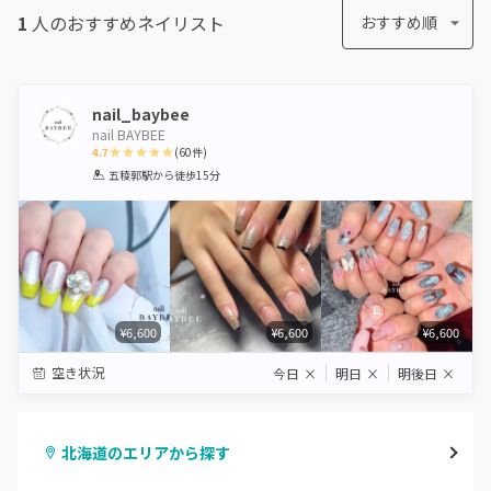
1
人のおすすめ
ネイリスト
おすすめ順
nail_baybee
nail BAYBEE
4.7
(
60
件)
1
2
3
4
5
五稜郭駅
から徒歩15分
Star
Stars
Stars
Stars
Stars
¥6,600
¥6,600
¥6,600
空き状況
今日
×
明日
×
明後日
×
北海道のエリアから探す