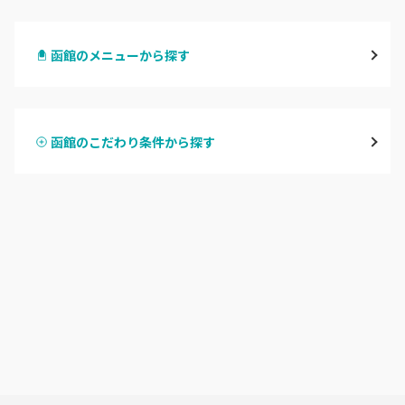
札幌駅周辺
函館のメニューから探す
北区・東区
ハンドジェル
大通
函館のこだわり条件から探す
ハンドスカルプ
パラジェル
豊平区・南区
ハンドケアカラー
フィルイン
西区・手稲区・小樽市
フット
持ち込み OK
円山周辺
オフのみ
やり放題 あり
白石区・厚別区・清田区