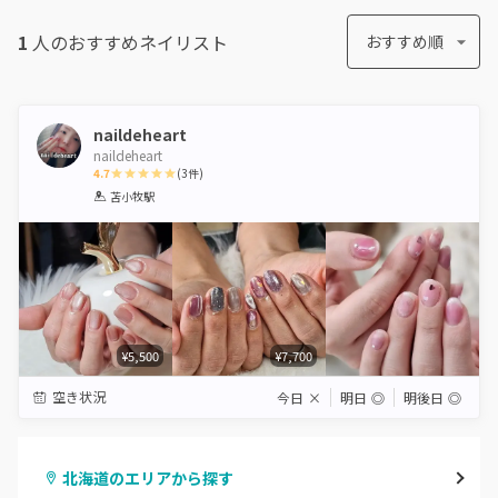
1
人のおすすめ
ネイリスト
おすすめ順
naildeheart
naildeheart
4.7
(
3
件)
1
2
3
4
5
苫小牧駅
Star
Stars
Stars
Stars
Stars
¥5,500
¥7,700
空き状況
今日
×
明日
◎
明後日
◎
北海道のエリアから探す