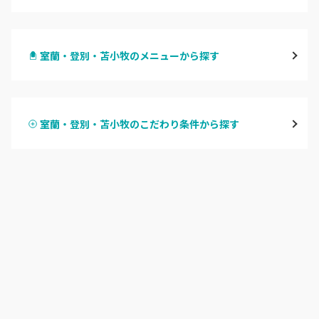
札幌駅周辺
室蘭・登別・苫小牧のメニューから探す
北区・東区
ハンドジェル
大通
室蘭・登別・苫小牧のこだわり条件から探す
ハンドスカルプ
パラジェル
豊平区・南区
ハンドケアカラー
フィルイン
西区・手稲区・小樽市
フット
持ち込み OK
円山周辺
オフのみ
やり放題 あり
白石区・厚別区・清田区