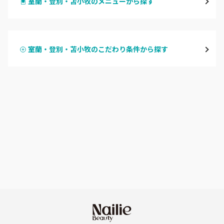
室蘭・登別・苫小牧のメニューから探す
北区・東区
ハンドジェル
大通
室蘭・登別・苫小牧のこだわり条件から探す
ハンドスカルプ
パラジェル
豊平区・南区
ハンドケアカラー
フィルイン
西区・手稲区・小樽市
フット
持ち込み OK
円山周辺
オフのみ
やり放題 あり
白石区・厚別区・清田区
初回オフ 無料
すすきの・市電沿線