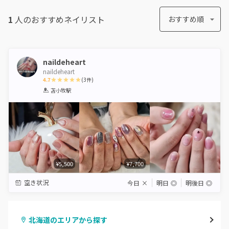
1
人のおすすめ
ネイリスト
おすすめ順
naildeheart
naildeheart
4.7
(
3
件)
1
2
3
4
5
苫小牧駅
Star
Stars
Stars
Stars
Stars
¥5,500
¥7,700
空き状況
今日
×
明日
◎
明後日
◎
北海道のエリアから探す