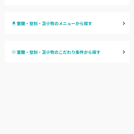
札幌駅周辺
室蘭・登別・苫小牧のメニューから探す
北区・東区
ハンドジェル
大通
室蘭・登別・苫小牧のこだわり条件から探す
ハンドスカルプ
パラジェル
豊平区・南区
ハンドケアカラー
フィルイン
西区・手稲区・小樽市
フット
持ち込み OK
円山周辺
オフのみ
やり放題 あり
白石区・厚別区・清田区