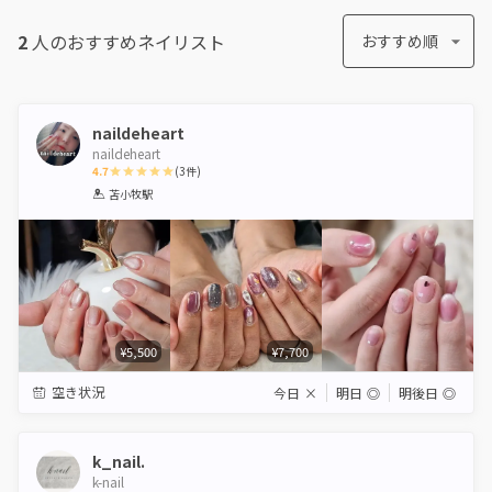
2
人のおすすめ
ネイリスト
おすすめ順
naildeheart
naildeheart
4.7
(
3
件)
1
2
3
4
5
苫小牧駅
Star
Stars
Stars
Stars
Stars
¥5,500
¥7,700
空き状況
今日
×
明日
◎
明後日
◎
k_nail.
k-nail