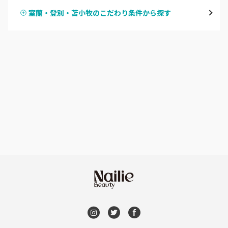
大通
室蘭・登別・苫小牧のこだわり条件から探す
ハンドスカルプ
パラジェル
豊平区・南区
ハンドケアカラー
フィルイン
西区・手稲区・小樽市
フット
持ち込み OK
円山周辺
オフのみ
やり放題 あり
白石区・厚別区・清田区
初回オフ 無料
すすきの・市電沿線
DVD観賞
函館