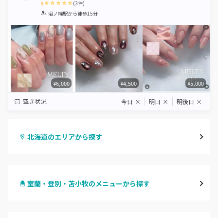
5
(
3
件)
1
2
3
4
5
沼ノ端駅
から徒歩15分
Star
Stars
Stars
Stars
Stars
¥6,000
¥4,500
¥5,000
空き状況
今日
×
明日
×
明後日
×
北海道のエリアから探す
札幌駅周辺
室蘭・登別・苫小牧のメニューから探す
北区・東区
ハンドジェル