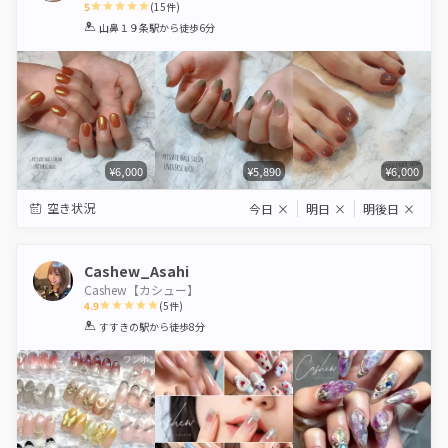
5
(
15
件)
1
2
3
4
5
山鼻１９条駅
から徒歩6分
Star
Stars
Stars
Stars
Stars
¥6,000
¥5,890
¥6,000
空き状況
今日
×
明日
×
明後日
×
Cashew_Asahi
Cashew【カシュー】
4.9
(
5
件)
1
2
3
4
5
すすきの駅
から徒歩8分
Star
Stars
Stars
Stars
Stars