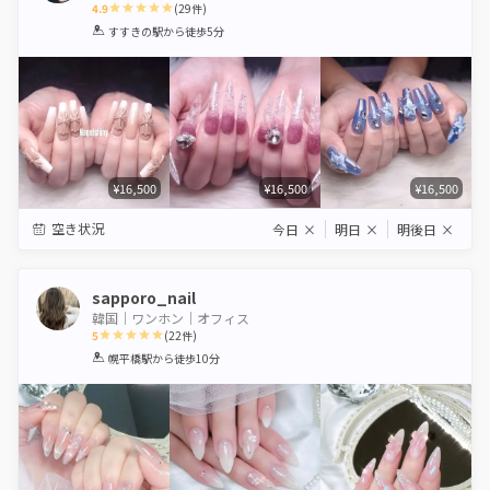
4.9
(
29
件)
1
2
3
4
5
すすきの駅
から徒歩5分
Star
Stars
Stars
Stars
Stars
¥16,500
¥16,500
¥16,500
空き状況
今日
×
明日
×
明後日
×
sapporo_nail
韓国｜ワンホン｜オフィス
5
(
22
件)
1
2
3
4
5
幌平橋駅
から徒歩10分
Star
Stars
Stars
Stars
Stars