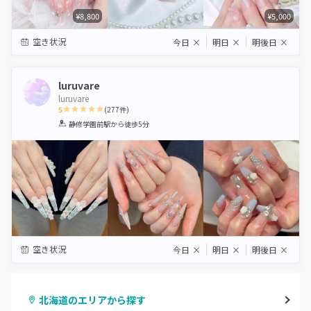
¥8,800
¥5,000
空き状況
今日
×
明日
×
明後日
×
luruvare
luruvare
5
(
277
件)
1
2
3
4
5
静修学園前駅
から徒歩5分
Star
Stars
Stars
Stars
Stars
空き状況
今日
×
明日
×
明後日
×
北海道のエリアから探す