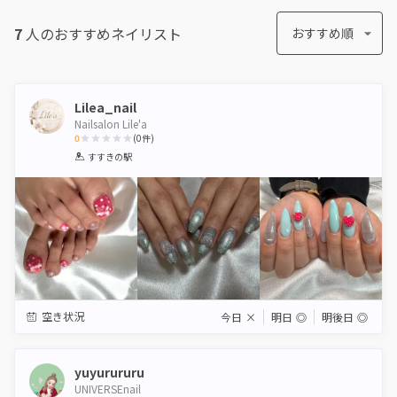
7
人のおすすめ
ネイリスト
おすすめ順
Lilea_nail
Nailsalon Lile'a
0
(
0
件)
1
2
3
4
5
すすきの駅
Star
Stars
Stars
Stars
Stars
空き状況
今日
×
明日
◎
明後日
◎
yuyurururu
UNIVERSEnail