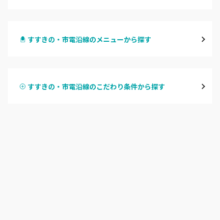
札幌駅周辺
すすきの・市電沿線のメニューから探す
北区・東区
ハンドジェル
大通
すすきの・市電沿線のこだわり条件から探す
ハンドスカルプ
パラジェル
豊平区・南区
ハンドケアカラー
フィルイン
西区・手稲区・小樽市
フット
持ち込み OK
円山周辺
オフのみ
やり放題 あり
白石区・厚別区・清田区