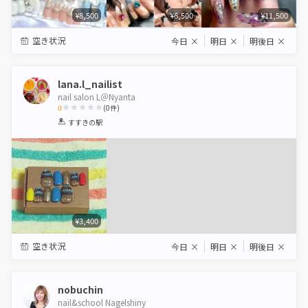
¥8,500
¥6,500
¥11,500
空き状況
今日
×
明日
×
明後日
×
lana.l_nailist
nail salon L＠Nyanta
0
(
0
件)
1
2
3
4
5
すすきの駅
Star
Stars
Stars
Stars
Stars
¥3,400
空き状況
今日
×
明日
×
明後日
×
nobuchin
nail&school Nagelshiny