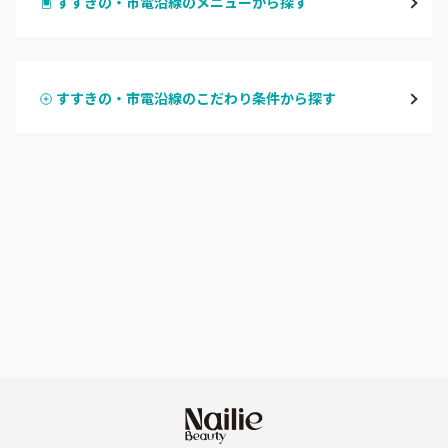
すすきの・市電沿線のメニューから探す
北区・東区
ハンドジェル
大通
すすきの・市電沿線のこだわり条件から探す
ハンドスカルプ
パラジェル
豊平区・南区
ハンドケアカラー
フィルイン
西区・手稲区・小樽市
フット
持ち込み OK
円山周辺
オフのみ
やり放題 あり
白石区・厚別区・清田区
初回オフ 無料
すすきの・市電沿線