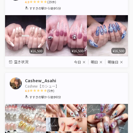
4.9
(
29
件)
1
2
3
4
5
すすきの駅
から徒歩5分
Star
Stars
Stars
Stars
Stars
¥16,500
¥16,500
¥16,500
空き状況
今日
×
明日
×
明後日
×
Cashew_Asahi
Cashew【カシュー】
4.9
(
5
件)
1
2
3
4
5
すすきの駅
から徒歩8分
Star
Stars
Stars
Stars
Stars