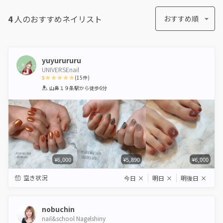
4
人のおすすめ
ネイリスト
おすすめ順
yuyurururu
UNIVERSEnail
5
(
15
件)
1
2
3
4
5
山鼻１９条駅
から徒歩6分
Star
Stars
Stars
Stars
Stars
¥6,000
¥5,890
¥6,000
空き状況
今日
×
明日
×
明後日
×
nobuchin
nail&school Nagelshiny