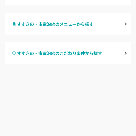
札幌駅周辺
すすきの・市電沿線のメニューから探す
北区・東区
ハンドジェル
大通
すすきの・市電沿線のこだわり条件から探す
ハンドスカルプ
パラジェル
豊平区・南区
ハンドケアカラー
フィルイン
西区・手稲区・小樽市
フット
持ち込み OK
円山周辺
オフのみ
やり放題 あり
白石区・厚別区・清田区