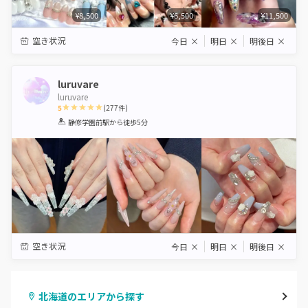
¥8,500
¥6,500
¥11,500
空き状況
今日
×
明日
×
明後日
×
luruvare
luruvare
5
(
277
件)
1
2
3
4
5
静修学園前駅
から徒歩5分
Star
Stars
Stars
Stars
Stars
空き状況
今日
×
明日
×
明後日
×
北海道のエリアから探す