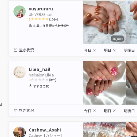
yuyurururu
UNIVERSEnail
5
(
15
件)
1
2
3
4
5
山鼻１９条駅
から徒歩6分
Star
Stars
Stars
Stars
Stars
¥6,000
空き状況
今日
×
明日
×
明後日
Lilea_nail
Nailsalon Lile'a
0
(
0
件)
1
2
3
4
5
すすきの駅
Star
Stars
Stars
Stars
Stars
ed
空き状況
今日
×
明日
×
明後日
Cashew_Asahi
Cashew【カシュー】