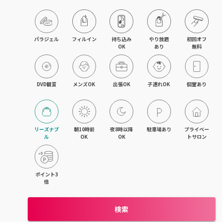
旭川・滝川
網走・北見
パラジェル
フィルイン
持ち込み

やり放題

初回オフ

OK
あり
無料
釧路・根室
帯広・十勝
DVD観賞
メンズOK
出張OK
子連れOK
個室あり
北海道その他
リーズナブ
朝10時前
夜8時以降
駐車場あり
プライベー
ル
OK
OK
トサロン
ポイント3
倍
検索