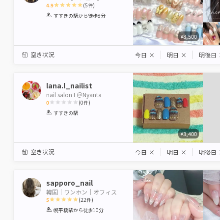
4.9
(
5
件)
1
2
3
4
5
すすきの駅
から徒歩8分
Star
Stars
Stars
Stars
Stars
¥8,500
空き状況
今日
×
明日
×
明後日
lana.l_nailist
nail salon L＠Nyanta
0
(
0
件)
1
2
3
4
5
すすきの駅
Star
Stars
Stars
Stars
Stars
¥3,400
空き状況
今日
×
明日
×
明後日
sapporo_nail
韓国｜ワンホン｜オフィス
5
(
22
件)
1
2
3
4
5
幌平橋駅
から徒歩10分
Star
Stars
Stars
Stars
Stars