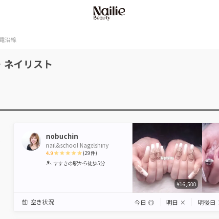
電沿線
・ネイリスト
nobuchin
nail&school Nagelshiny
4.9
(
29
件)
1
2
3
4
5
すすきの駅
から徒歩5分
Star
Stars
Stars
Stars
Stars
¥16,500
空き状況
今日
◎
明日
×
明後日