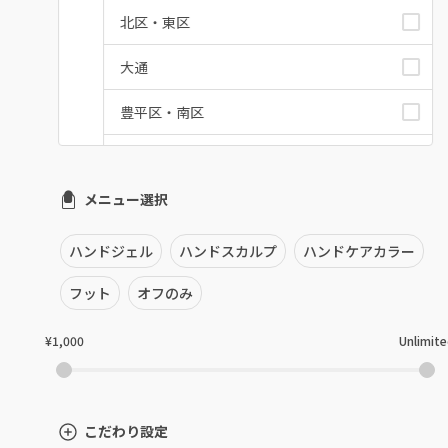
北区・東区
大通
豊平区・南区
西区・手稲区・小樽市
メニュー選択
円山周辺
白石区・厚別区・清田区
ハンドジェル
ハンドスカルプ
ハンドケアカラー
すすきの・市電沿線
フット
オフのみ
函館
¥1,000
Unlimit
千歳・恵庭・江別
室蘭・登別・苫小牧
こだわり設定