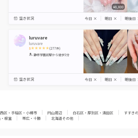
¥8,800
空き状況
今日
×
明日
×
明後日
luruvare
luruvare
5
(
277
件)
1
2
3
4
5
静修学園前駅
から徒歩5分
Star
Stars
Stars
Stars
Stars
空き状況
今日
×
明日
×
明後日
西区・手稲区・小樽市
円山周辺
白石区・厚別区・清田区
すすき
路・根室
帯広・十勝
北海道その他