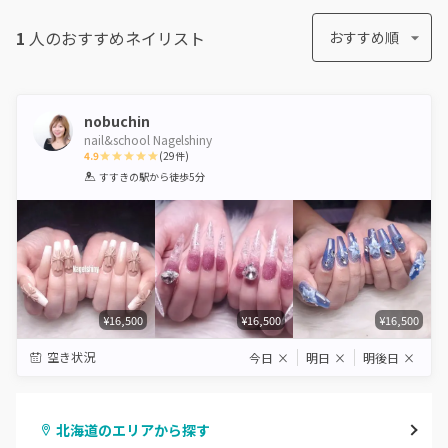
1
人のおすすめ
ネイリスト
おすすめ順
nobuchin
nail&school Nagelshiny
4.9
(
29
件)
1
2
3
4
5
すすきの駅
から徒歩5分
Star
Stars
Stars
Stars
Stars
¥16,500
¥16,500
¥16,500
空き状況
今日
×
明日
×
明後日
×
北海道のエリアから探す