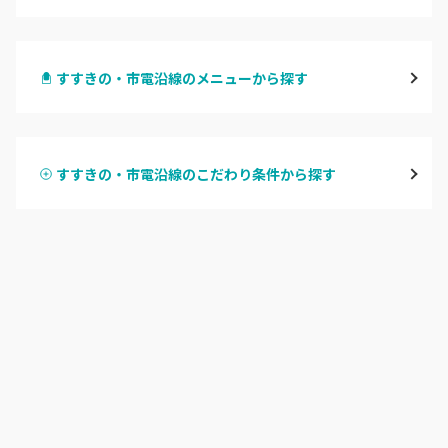
札幌駅周辺
すすきの・市電沿線のメニューから探す
北区・東区
ハンドジェル
大通
すすきの・市電沿線のこだわり条件から探す
ハンドスカルプ
パラジェル
豊平区・南区
ハンドケアカラー
フィルイン
西区・手稲区・小樽市
フット
持ち込み OK
円山周辺
オフのみ
やり放題 あり
白石区・厚別区・清田区