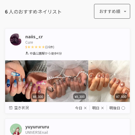
6
人のおすすめ
ネイリスト
おすすめ順
naiis_cr
Cure
5
(
16
件)
1
2
3
4
5
中島公園駅
から徒歩4分
Star
Stars
Stars
Stars
Stars
¥8,300
¥8,300
¥7,800
空き状況
今日
×
明日
×
明後日
◯
yuyurururu
UNIVERSEnail