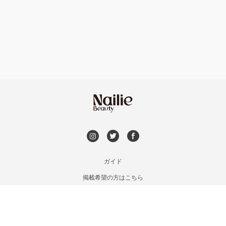
フット
持ち込み OK
円山周辺
オフのみ
やり放題 あり
白石区・厚別区・清田区
初回オフ 無料
すすきの・市電沿線
DVD観賞
函館
メンズOK
ガイド
千歳・恵庭・江別
掲載希望の方はこちら
出張OK
利用規約
室蘭・登別・苫小牧
お問い合わせ