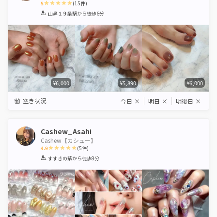
5
(
15
件)
1
2
3
4
5
山鼻１９条駅
から徒歩6分
Star
Stars
Stars
Stars
Stars
¥6,000
¥5,890
¥6,000
空き状況
今日
×
明日
×
明後日
×
Cashew_Asahi
Cashew【カシュー】
4.9
(
5
件)
1
2
3
4
5
すすきの駅
から徒歩8分
Star
Stars
Stars
Stars
Stars