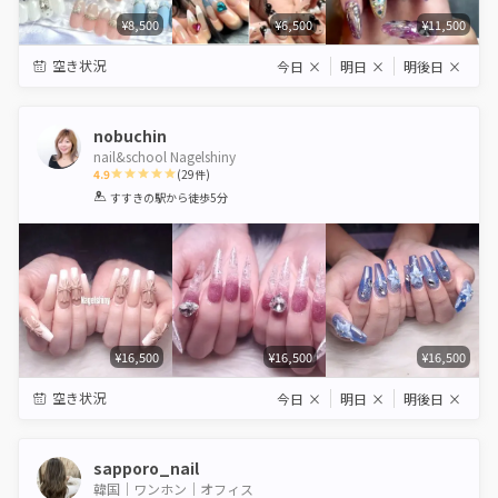
¥8,500
¥6,500
¥11,500
空き状況
今日
×
明日
×
明後日
×
nobuchin
nail&school Nagelshiny
4.9
(
29
件)
1
2
3
4
5
すすきの駅
から徒歩5分
Star
Stars
Stars
Stars
Stars
¥16,500
¥16,500
¥16,500
空き状況
今日
×
明日
×
明後日
×
sapporo_nail
韓国｜ワンホン｜オフィス