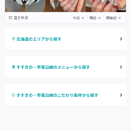
空き状況
今日
×
明日
×
明後日
×
北海道のエリアから探す
札幌駅周辺
すすきの・市電沿線のメニューから探す
北区・東区
ハンドジェル
大通
すすきの・市電沿線のこだわり条件から探す
ハンドスカルプ
パラジェル
豊平区・南区
ハンドケアカラー
フィルイン
西区・手稲区・小樽市