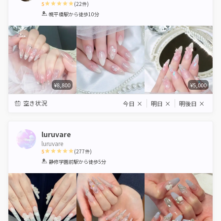
5
(
22
件)
1
2
3
4
5
幌平橋駅
から徒歩10分
Star
Stars
Stars
Stars
Stars
¥8,800
¥5,000
空き状況
今日
×
明日
×
明後日
×
luruvare
luruvare
5
(
277
件)
1
2
3
4
5
静修学園前駅
から徒歩5分
Star
Stars
Stars
Stars
Stars