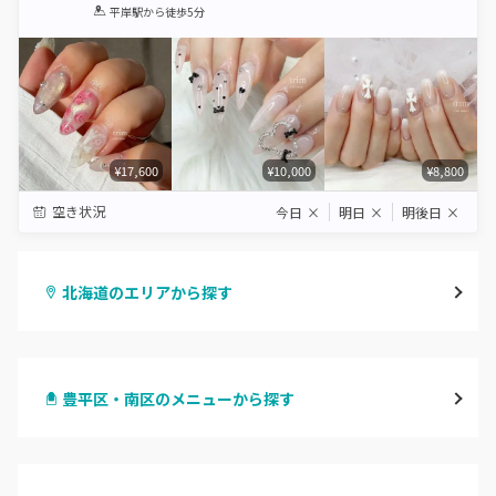
1
2
3
4
5
平岸駅
から徒歩5分
Star
Stars
Stars
Stars
Stars
¥17,600
¥10,000
¥8,800
空き状況
今日
×
明日
×
明後日
×
北海道のエリアから探す
札幌駅周辺
豊平区・南区のメニューから探す
北区・東区
ハンドジェル
大通