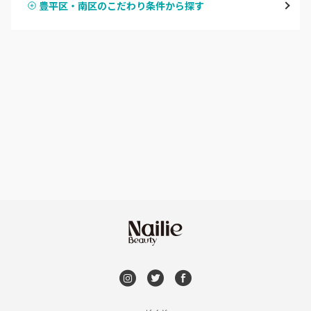
豊平区・南区のこだわり条件から探す
ハンドスカルプ
パラジェル
豊平区・南区
ハンドケアカラー
フィルイン
西区・手稲区・小樽市
フット
持ち込み OK
円山周辺
オフのみ
やり放題 あり
白石区・厚別区・清田区
初回オフ 無料
すすきの・市電沿線
DVD観賞
函館
メンズOK