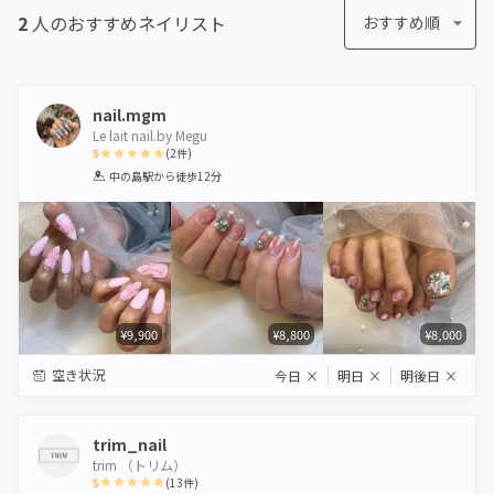
2
人のおすすめ
ネイリスト
おすすめ順
nail.mgm
Le lait nail.by Megu
5
(
2
件)
1
2
3
4
5
中の島駅
から徒歩12分
Star
Stars
Stars
Stars
Stars
¥9,900
¥8,800
¥8,000
空き状況
今日
×
明日
×
明後日
×
trim_nail
trim （トリム）
5
(
13
件)