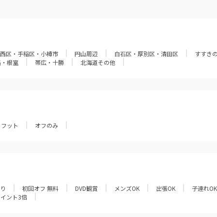
西区・手稲区・小樽市
円山周辺
白石区・厚別区・清田区
すすき
路・根室
帯広・十勝
北海道その他
フット
オフのみ
あり
初回オフ 無料
DVD観賞
メンズOK
出張OK
子連れOK
ポイント3倍