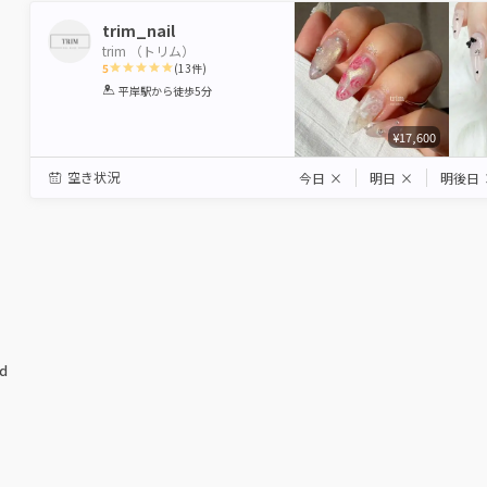
trim_nail
trim （トリム）
5
(
13
件)
1
2
3
4
5
平岸駅
から徒歩5分
Star
Stars
Stars
Stars
Stars
¥17,600
空き状況
今日
×
明日
×
明後日
ed