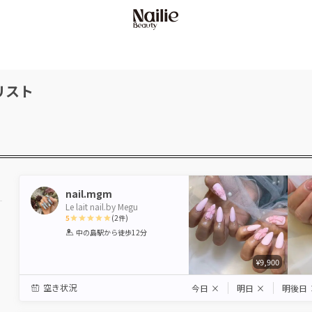
リスト
nail.mgm
Le lait nail.by Megu
5
(
2
件)
1
2
3
4
5
中の島駅
から徒歩12分
Star
Stars
Stars
Stars
Stars
¥9,900
空き状況
今日
×
明日
×
明後日