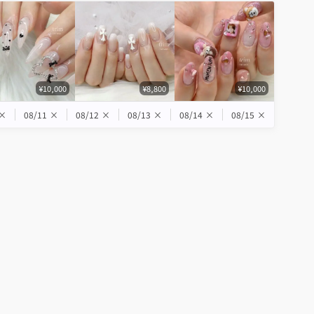
¥10,000
¥8,800
¥10,000
×
08/11
×
08/12
×
08/13
×
08/14
×
08/15
×