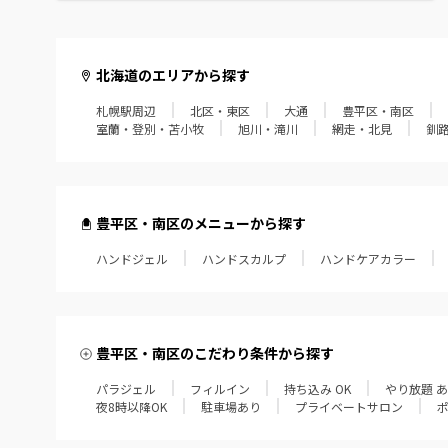
北海道のエリアから探す
札幌駅周辺
北区・東区
大通
豊平区・南区
室蘭・登別・苫小牧
旭川・滝川
網走・北見
釧
豊平区・南区のメニューから探す
ハンドジェル
ハンドスカルプ
ハンドケアカラー
豊平区・南区のこだわり条件から探す
パラジェル
フィルイン
持ち込み OK
やり放題 
夜8時以降OK
駐車場あり
プライベートサロン