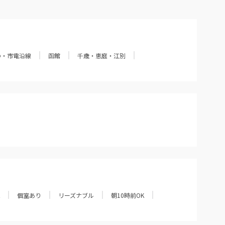
の・市電沿線
函館
千歳・恵庭・江別
個室あり
リーズナブル
朝10時前OK