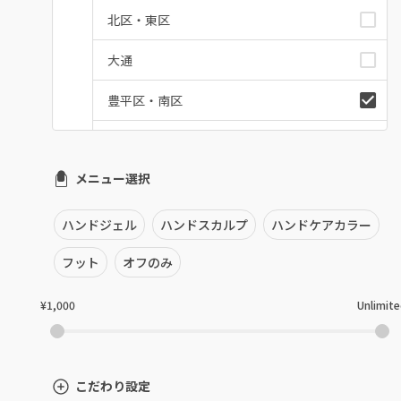
北区・東区
大通
豊平区・南区
西区・手稲区・小樽市
メニュー選択
円山周辺
白石区・厚別区・清田区
ハンドジェル
ハンドスカルプ
ハンドケアカラー
すすきの・市電沿線
フット
オフのみ
函館
¥1,000
Unlimit
千歳・恵庭・江別
室蘭・登別・苫小牧
こだわり設定