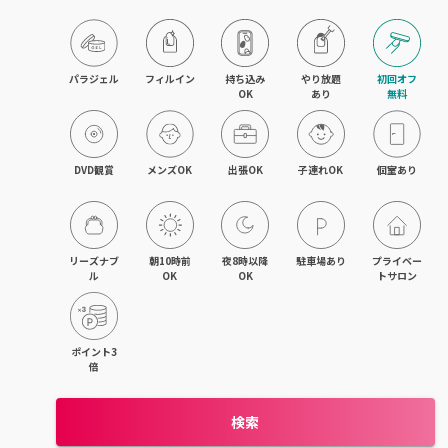
旭川・滝川
網走・北見
パラジェル
フィルイン
持ち込み

やり放題

初回オフ

OK
あり
無料
釧路・根室
帯広・十勝
DVD観賞
メンズOK
出張OK
子連れOK
個室あり
北海道その他
リーズナブ
朝10時前
夜8時以降
駐車場あり
プライベー
ル
OK
OK
トサロン
ポイント3
倍
検索