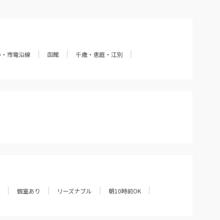
の・市電沿線
函館
千歳・恵庭・江別
個室あり
リーズナブル
朝10時前OK