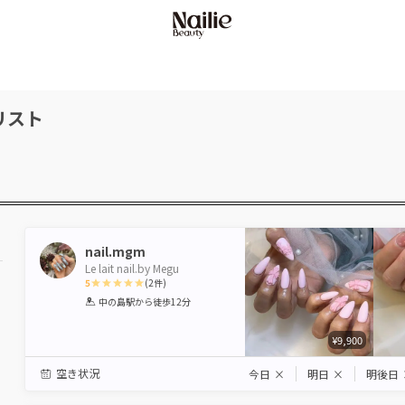
リスト
nail.mgm
Le lait nail.by Megu
5
(
2
件)
1
2
3
4
5
中の島駅
から徒歩12分
Star
Stars
Stars
Stars
Stars
¥9,900
空き状況
今日
×
明日
×
明後日