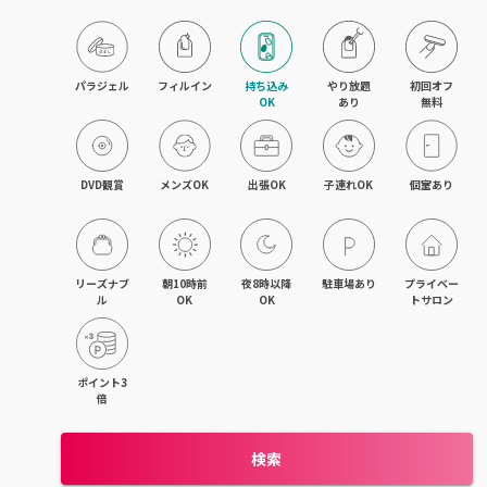
旭川・滝川
網走・北見
パラジェル
フィルイン
持ち込み

やり放題

初回オフ

OK
あり
無料
釧路・根室
帯広・十勝
DVD観賞
メンズOK
出張OK
子連れOK
個室あり
北海道その他
リーズナブ
朝10時前
夜8時以降
駐車場あり
プライベー
ル
OK
OK
トサロン
ポイント3
倍
検索