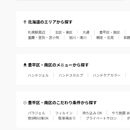
北海道のエリアから探す
札幌駅周辺
北区・東区
大通
豊平区・南区
室蘭・登別・苫小牧
旭川・滝川
網走・北見
釧
豊平区・南区のメニューから探す
ハンドジェル
ハンドスカルプ
ハンドケアカラー
豊平区・南区のこだわり条件から探す
パラジェル
フィルイン
持ち込み OK
やり放題 
夜8時以降OK
駐車場あり
プライベートサロン