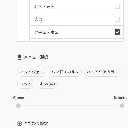
北区・東区
大通
豊平区・南区
西区・手稲区・小樽市
メニュー選択
円山周辺
白石区・厚別区・清田区
ハンドジェル
ハンドスカルプ
ハンドケアカラー
すすきの・市電沿線
フット
オフのみ
函館
¥1,000
Unlimit
千歳・恵庭・江別
室蘭・登別・苫小牧
こだわり設定