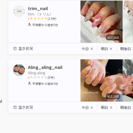
trim_nail
trim （トリム）
5
(
13
件)
1
2
3
4
5
平岸駅
から徒歩5分
Star
Stars
Stars
Stars
Stars
¥17,600
空き状況
今日
×
明日
×
明後日
Aling_aling_nail
Aling-aling
0
(
0
件)
1
2
3
4
5
平岸駅
から徒歩3分
Star
Stars
Stars
Stars
Stars
¥11,000
ed
空き状況
今日
×
明日
×
明後日