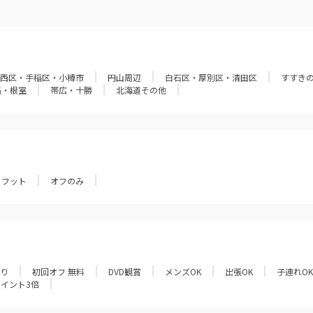
西区・手稲区・小樽市
円山周辺
白石区・厚別区・清田区
すすき
路・根室
帯広・十勝
北海道その他
フット
オフのみ
あり
初回オフ 無料
DVD観賞
メンズOK
出張OK
子連れOK
ポイント3倍