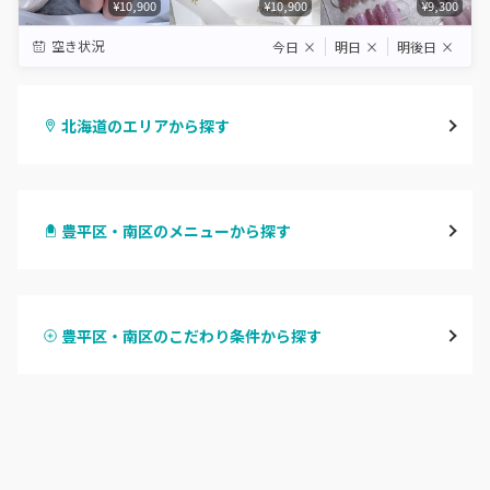
¥10,900
¥10,900
¥9,300
空き状況
今日
×
明日
×
明後日
×
北海道のエリアから探す
札幌駅周辺
豊平区・南区のメニューから探す
北区・東区
ハンドジェル
大通
豊平区・南区のこだわり条件から探す
ハンドスカルプ
パラジェル
豊平区・南区
ハンドケアカラー
フィルイン
西区・手稲区・小樽市