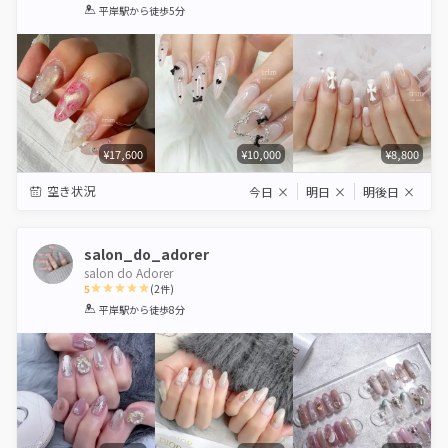
1
2
3
4
5
平岸駅
から徒歩5分
Star
Stars
Stars
Stars
Stars
¥17,600
¥10,000
¥8,800
空き状況
今日
×
明日
×
明後日
×
salon_do_adorer
salon do Adorer
5
(
2
件)
1
2
3
4
5
平岸駅
から徒歩8分
Star
Stars
Stars
Stars
Stars