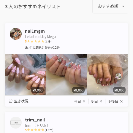
3
人のおすすめ
ネイリスト
おすすめ順
nail.mgm
Le lait nail.by Megu
5
(
2
件)
1
2
3
4
5
中の島駅
から徒歩12分
Star
Stars
Stars
Stars
Stars
¥9,900
¥8,800
¥8,000
空き状況
今日
×
明日
×
明後日
×
trim_nail
trim （トリム）
5
(
13
件)