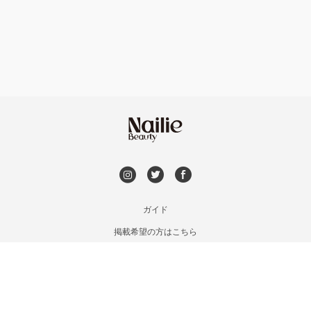
フット
持ち込み OK
円山周辺
オフのみ
やり放題 あり
白石区・厚別区・清田区
初回オフ 無料
すすきの・市電沿線
DVD観賞
函館
メンズOK
ガイド
千歳・恵庭・江別
掲載希望の方はこちら
出張OK
利用規約
室蘭・登別・苫小牧
お問い合わせ
子連れOK
特定商取引法に基づく表記
旭川・滝川