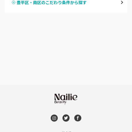
豊平区・南区のこだわり条件から探す
ハンドスカルプ
パラジェル
豊平区・南区
ハンドケアカラー
フィルイン
西区・手稲区・小樽市
フット
持ち込み OK
円山周辺
オフのみ
やり放題 あり
白石区・厚別区・清田区
初回オフ 無料
すすきの・市電沿線
DVD観賞
函館
メンズOK