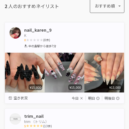
2
人のおすすめ
ネイリスト
おすすめ順
nail_karen_9
K
0
(
0
件)
1
2
3
4
5
中の島駅
から徒歩7分
Star
Stars
Stars
Stars
Stars
¥15,000
¥15,000
¥13,000
空き状況
今日
×
明日
◎
明後日
◎
trim_nail
trim （トリム）
5
(
13
件)