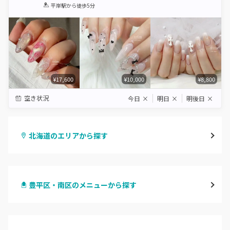
1
2
3
4
5
平岸駅
から徒歩5分
Star
Stars
Stars
Stars
Stars
¥17,600
¥10,000
¥8,800
空き状況
今日
×
明日
×
明後日
×
北海道のエリアから探す
札幌駅周辺
豊平区・南区のメニューから探す
北区・東区
ハンドジェル
大通