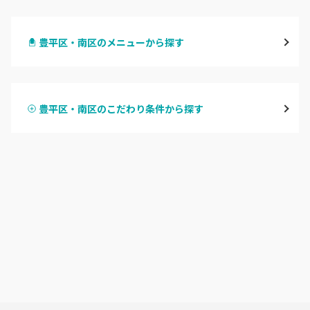
札幌駅周辺
豊平区・南区のメニューから探す
北区・東区
ハンドジェル
大通
豊平区・南区のこだわり条件から探す
ハンドスカルプ
パラジェル
豊平区・南区
ハンドケアカラー
フィルイン
西区・手稲区・小樽市
フット
持ち込み OK
円山周辺
オフのみ
やり放題 あり
白石区・厚別区・清田区