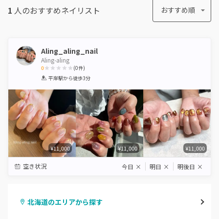
1
人のおすすめ
ネイリスト
おすすめ順
Aling_aling_nail
Aling-aling
0
(
0
件)
1
2
3
4
5
平岸駅
から徒歩3分
Star
Stars
Stars
Stars
Stars
¥11,000
¥11,000
¥11,000
空き状況
今日
×
明日
×
明後日
×
北海道のエリアから探す