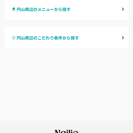
円山周辺のメニューから探す
北区・東区
ハンドジェル
大通
円山周辺のこだわり条件から探す
ハンドスカルプ
パラジェル
豊平区・南区
ハンドケアカラー
フィルイン
西区・手稲区・小樽市
フット
持ち込み OK
円山周辺
オフのみ
やり放題 あり
白石区・厚別区・清田区
初回オフ 無料
すすきの・市電沿線