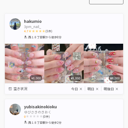
hakumio
3pm_nail_
4.7
(
5
件)
1
2
3
4
5
西１８丁目駅
から徒歩8分
Star
Stars
Stars
Stars
Stars
¥8,000
¥8,000
¥8,000
空き状況
今日
×
明日
×
明後日
×
yubisakinokioku
ゆびさきのきおく
0
(
0
件)
1
2
3
4
5
西１８丁目駅
から徒歩2分
Star
Stars
Stars
Stars
Stars