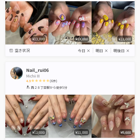
¥13,000
¥13,000
¥11,000
空き状況
今日
×
明日
×
明後日
×
Nail_rui06
Michii III
4.9
(
6
件)
1
2
3
4
5
西２８丁目駅
から徒歩5分
Star
Stars
Stars
Stars
Stars
¥11,000
¥11,000
¥6,600