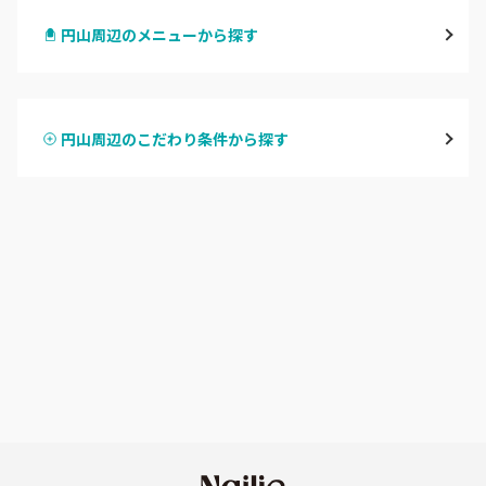
円山周辺のメニューから探す
北区・東区
ハンドジェル
大通
円山周辺のこだわり条件から探す
ハンドスカルプ
パラジェル
豊平区・南区
ハンドケアカラー
フィルイン
西区・手稲区・小樽市
フット
持ち込み OK
円山周辺
オフのみ
やり放題 あり
白石区・厚別区・清田区
初回オフ 無料
すすきの・市電沿線