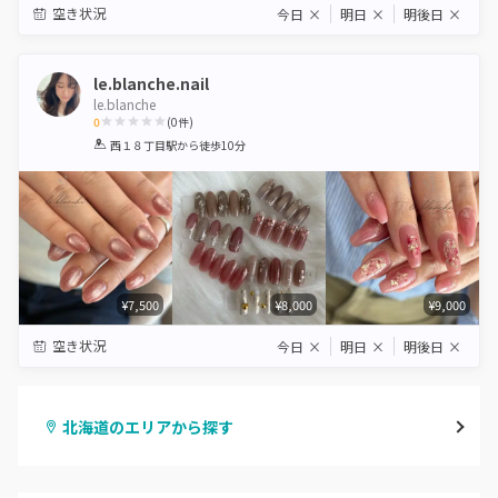
空き状況
今日
×
明日
×
明後日
×
le.blanche.nail
le.blanche
0
(
0
件)
1
2
3
4
5
西１８丁目駅
から徒歩10分
Star
Stars
Stars
Stars
Stars
¥7,500
¥8,000
¥9,000
空き状況
今日
×
明日
×
明後日
×
北海道のエリアから探す
札幌駅周辺