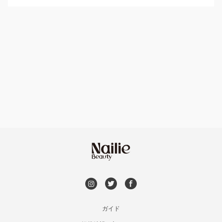
パラジェル
豊平区・南区
ハンドケアカラー
フィルイン
西区・手稲区・小樽市
フット
持ち込み OK
円山周辺
オフのみ
やり放題 あり
白石区・厚別区・清田区
初回オフ 無料
すすきの・市電沿線
DVD観賞
函館
メンズOK
ガイド
千歳・恵庭・江別