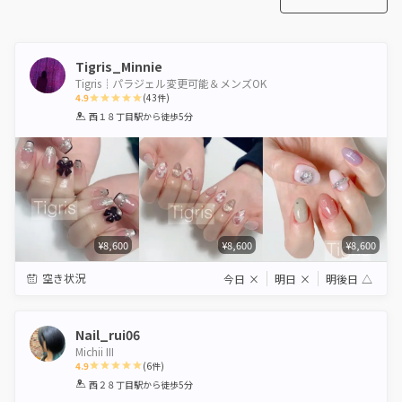
Tigris_Minnie
Tigris┊︎パラジェル変更可能＆メンズOK
4.9
(
43
件)
1
2
3
4
5
西１８丁目駅
から徒歩5分
Star
Stars
Stars
Stars
Stars
¥8,600
¥8,600
¥8,600
空き状況
今日
×
明日
×
明後日
△
Nail_rui06
Michii III
4.9
(
6
件)
1
2
3
4
5
西２８丁目駅
から徒歩5分
Star
Stars
Stars
Stars
Stars