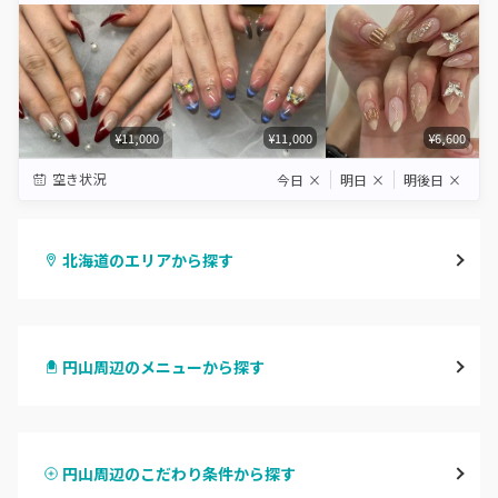
¥11,000
¥11,000
¥6,600
空き状況
今日
×
明日
×
明後日
×
北海道のエリアから探す
札幌駅周辺
円山周辺のメニューから探す
北区・東区
ハンドジェル
大通
円山周辺のこだわり条件から探す
ハンドスカルプ