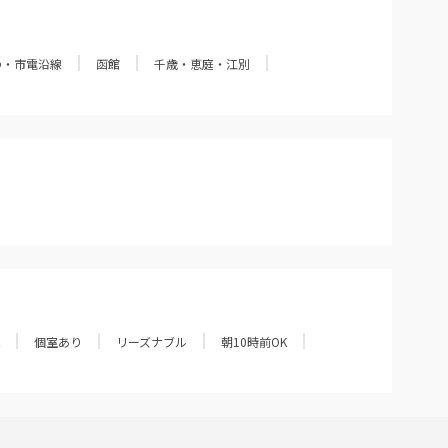
の・市電沿線
函館
千歳・恵庭・江別
個室あり
リーズナブル
朝10時前OK