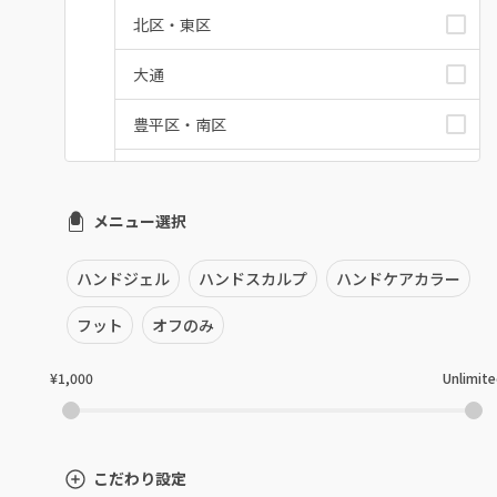
北区・東区
大通
豊平区・南区
西区・手稲区・小樽市
メニュー選択
円山周辺
白石区・厚別区・清田区
ハンドジェル
ハンドスカルプ
ハンドケアカラー
すすきの・市電沿線
フット
オフのみ
函館
¥1,000
Unlimit
千歳・恵庭・江別
室蘭・登別・苫小牧
こだわり設定