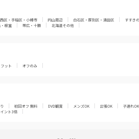
西区・手稲区・小樽市
円山周辺
白石区・厚別区・清田区
すすき
路・根室
帯広・十勝
北海道その他
フット
オフのみ
あり
初回オフ 無料
DVD観賞
メンズOK
出張OK
子連れOK
ポイント3倍