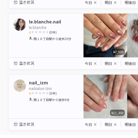
空き状況
今日
×
明日
×
明後日
le.blanche.nail
le.blanche
0
(
0
件)
1
2
3
4
5
西１８丁目駅
から徒歩10分
Star
Stars
Stars
Stars
Stars
¥7,500
空き状況
今日
×
明日
×
明後日
nail_izm
nailsalon Izm
0
(
0
件)
1
2
3
4
5
西１８丁目駅
から徒歩4分
Star
Stars
Stars
Stars
Stars
¥11,300
空き状況
今日
×
明日
×
明後日