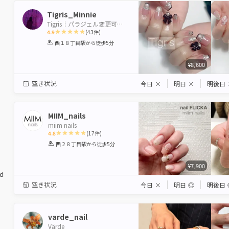
Tigris_Minnie
Tigris┊︎パラジェル変更可能＆メンズOK
4.9
(
43
件)
1
2
3
4
5
西１８丁目駅
から徒歩5分
Star
Stars
Stars
Stars
Stars
¥8,600
空き状況
今日
×
明日
×
明後日
MIIM_nails
miim nails
4.8
(
17
件)
1
2
3
4
5
西２８丁目駅
から徒歩5分
Star
Stars
Stars
Stars
Stars
¥7,900
ed
空き状況
今日
×
明日
◎
明後日
varde_nail
Värde