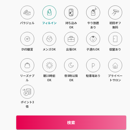
旭川・滝川
網走・北見
パラジェル
フィルイン
持ち込み

やり放題

初回オフ

OK
あり
無料
釧路・根室
帯広・十勝
DVD観賞
メンズOK
出張OK
子連れOK
個室あり
北海道その他
リーズナブ
朝10時前
夜8時以降
駐車場あり
プライベー
ル
OK
OK
トサロン
ポイント3
倍
検索