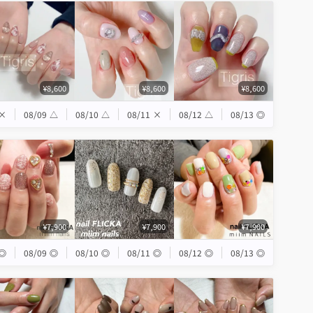
¥8,600
¥8,600
¥8,600
×
08/09
△
08/10
△
08/11
×
08/12
△
08/13
◎
¥7,900
¥7,900
¥7,900
◎
08/09
◎
08/10
◎
08/11
◎
08/12
◎
08/13
◎