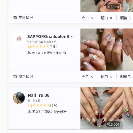
¥13,000
空き状況
今日
×
明日
×
明後日
SAPPOROnailsalonBEAUTE
nail salon Beaute'
4.9
(
4
件)
1
2
3
4
5
西２８丁目駅
から徒歩1分
Star
Stars
Stars
Stars
Stars
空き状況
今日
×
明日
×
明後日
Nail_rui06
Michii III
4.9
(
6
件)
1
2
3
4
5
西２８丁目駅
から徒歩5分
Star
Stars
Stars
Stars
Stars
¥11,000