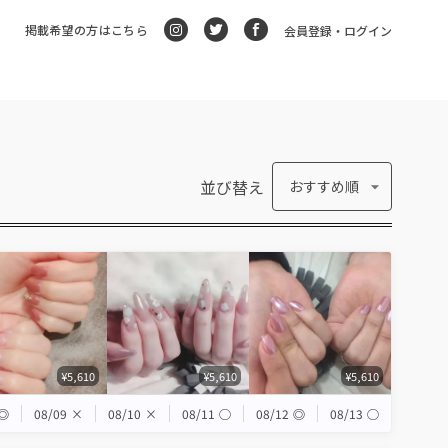
掲載希望の方はこちら
会員登録・ログイン
並び替え
おすすめ順
¥5,610
¥5,610
¥5,610
◎
08/09
×
08/10
×
08/11
◯
08/12
◎
08/13
◯