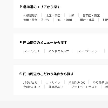
北海道のエリアから探す
札幌駅周辺
北区・東区
大通
豊平区・南区
室蘭・登別・苫小牧
旭川・滝川
網走・北見
釧
円山周辺のメニューから探す
ハンドジェル
ハンドスカルプ
ハンドケアカラー
円山周辺のこだわり条件から探す
パラジェル
フィルイン
持ち込み OK
やり放題 
夜8時以降OK
駐車場あり
プライベートサロン