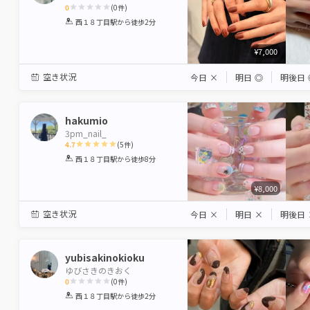
0
(
0
件)
1
2
3
4
5
西１８丁目駅
から徒歩2分
Star
Stars
Stars
Stars
Stars
¥7,000
空き状況
今日
×
明日
◎
明後日
hakumio
3pm_nail_
4.7
(
5
件)
1
2
3
4
5
西１８丁目駅
から徒歩8分
Star
Stars
Stars
Stars
Stars
¥8,000
空き状況
今日
×
明日
×
明後日
yubisakinokioku
ゆびさきのきおく
0
(
0
件)
1
2
3
4
5
西１８丁目駅
から徒歩2分
Star
Stars
Stars
Stars
Stars