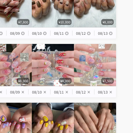
¥7,800
¥10,000
¥8,000
◎
08/09
◎
08/10
◎
08/11
◎
08/12
◎
08/13
◎
¥8,000
¥8,000
¥7,500
×
08/09
×
08/10
×
08/11
×
08/12
×
08/13
×