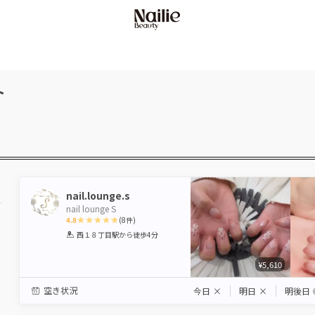
ト
nail.lounge.s
nail lounge S
4.8
(
8
件)
1
2
3
4
5
西１８丁目駅
から徒歩4分
Star
Stars
Stars
Stars
Stars
¥5,610
空き状況
今日
×
明日
×
明後日