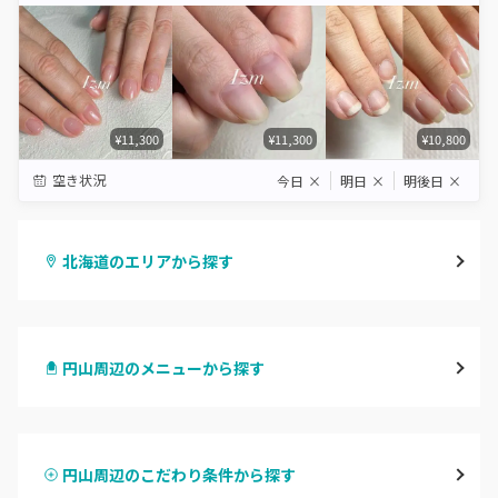
¥11,300
¥11,300
¥10,800
空き状況
今日
×
明日
×
明後日
×
北海道のエリアから探す
札幌駅周辺
円山周辺のメニューから探す
北区・東区
ハンドジェル
大通
円山周辺のこだわり条件から探す
ハンドスカルプ