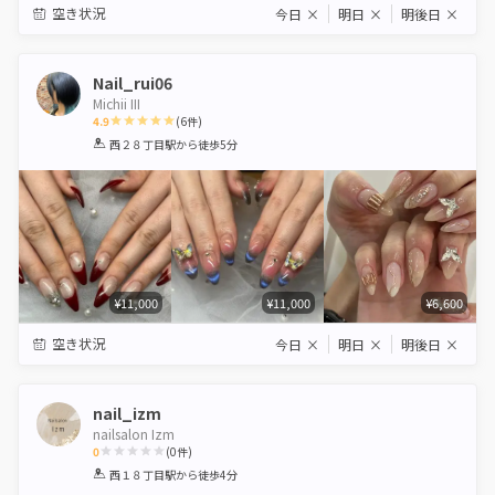
空き状況
今日
×
明日
×
明後日
×
Nail_rui06
Michii III
4.9
(
6
件)
1
2
3
4
5
西２８丁目駅
から徒歩5分
Star
Stars
Stars
Stars
Stars
¥11,000
¥11,000
¥6,600
空き状況
今日
×
明日
×
明後日
×
nail_izm
nailsalon Izm
0
(
0
件)
1
2
3
4
5
西１８丁目駅
から徒歩4分
Star
Stars
Stars
Stars
Stars