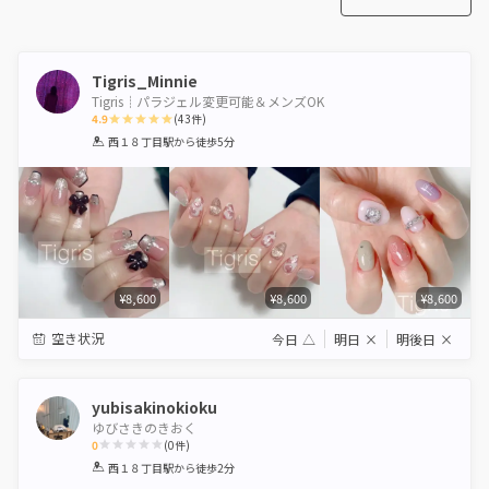
Tigris_Minnie
Tigris┊︎パラジェル変更可能＆メンズOK
4.9
(
43
件)
1
2
3
4
5
西１８丁目駅
から徒歩5分
Star
Stars
Stars
Stars
Stars
¥8,600
¥8,600
¥8,600
空き状況
今日
△
明日
×
明後日
×
yubisakinokioku
ゆびさきのきおく
0
(
0
件)
1
2
3
4
5
西１８丁目駅
から徒歩2分
Star
Stars
Stars
Stars
Stars