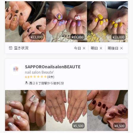
¥13,000
¥13,000
¥11,000
空き状況
今日
×
明日
×
明後日
×
SAPPOROnailsalonBEAUTE
nail salon Beaute'
4.9
(
4
件)
1
2
3
4
5
西２８丁目駅
から徒歩1分
Star
Stars
Stars
Stars
Stars
¥5,500
¥4,500