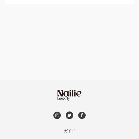
パラジェル
豊平区・南区
ハンドケアカラー
フィルイン
西区・手稲区・小樽市
フット
持ち込み OK
円山周辺
オフのみ
やり放題 あり
白石区・厚別区・清田区
初回オフ 無料
すすきの・市電沿線
DVD観賞
函館
メンズOK
ガイド
千歳・恵庭・江別