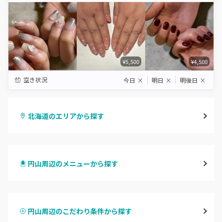
¥5,500
¥4,500
空き状況
今日
×
明日
×
明後日
×
北海道のエリアから探す
札幌駅周辺
円山周辺のメニューから探す
北区・東区
ハンドジェル
大通
円山周辺のこだわり条件から探す
ハンドスカルプ