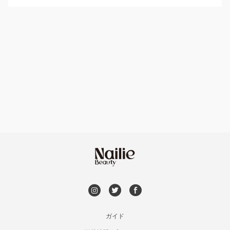
パラジェル
豊平区・南区
ハンドケアカラー
フィルイン
西区・手稲区・小樽市
フット
持ち込み OK
円山周辺
オフのみ
やり放題 あり
白石区・厚別区・清田区
初回オフ 無料
すすきの・市電沿線
DVD観賞
函館
メンズOK
ガイド
千歳・恵庭・江別