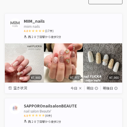
MIIM_nails
miim nails
4.8
(
17
件)
1
2
3
4
5
西２８丁目駅
から徒歩5分
Star
Stars
Stars
Stars
Stars
¥7,900
¥7,900
¥7,900
空き状況
今日
×
明日
◎
明後日
◎
SAPPOROnailsalonBEAUTE
nail salon Beaute'
4.9
(
4
件)
1
2
3
4
5
西２８丁目駅
から徒歩1分
Star
Stars
Stars
Stars
Stars