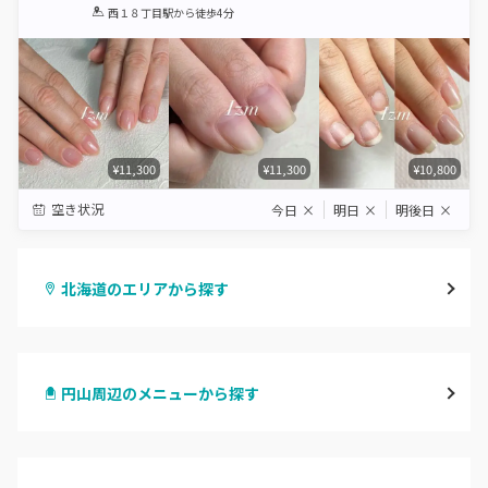
1
2
3
4
5
西１８丁目駅
から徒歩4分
Star
Stars
Stars
Stars
Stars
¥11,300
¥11,300
¥10,800
空き状況
今日
×
明日
×
明後日
×
北海道のエリアから探す
札幌駅周辺
円山周辺のメニューから探す
北区・東区
ハンドジェル
大通