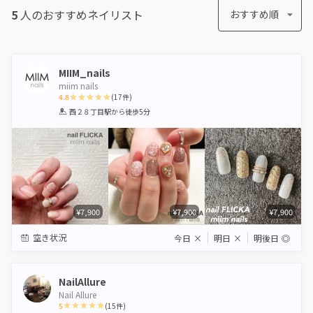
5
人のおすすめ
ネイリスト
おすすめ順
MIIM_nails
miim nails
4.8
(
17
件)
1
2
3
4
5
西２８丁目駅
から徒歩5分
Star
Stars
Stars
Stars
Stars
¥7,900
¥7,900
¥7,900
空き状況
今日
×
明日
×
明後日
◎
NailAllure
Nail Allure
5
(
15
件)