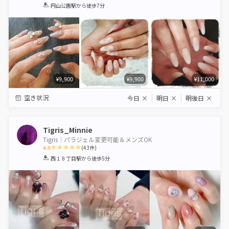
1
2
3
4
5
円山公園駅
から徒歩7分
Star
Stars
Stars
Stars
Stars
¥9,900
¥9,900
¥11,000
空き状況
今日
×
明日
×
明後日
×
Tigris_Minnie
Tigris┊︎パラジェル変更可能＆メンズOK
4.9
(
43
件)
1
2
3
4
5
西１８丁目駅
から徒歩5分
Star
Stars
Stars
Stars
Stars