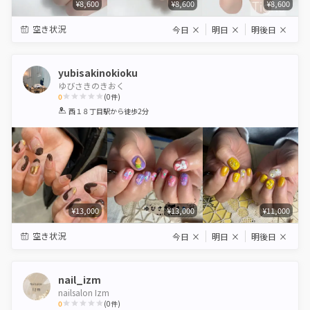
¥8,600
¥8,600
¥8,600
空き状況
今日
×
明日
×
明後日
×
yubisakinokioku
ゆびさきのきおく
0
(
0
件)
1
2
3
4
5
西１８丁目駅
から徒歩2分
Star
Stars
Stars
Stars
Stars
¥13,000
¥13,000
¥11,000
空き状況
今日
×
明日
×
明後日
×
nail_izm
nailsalon Izm
0
(
0
件)