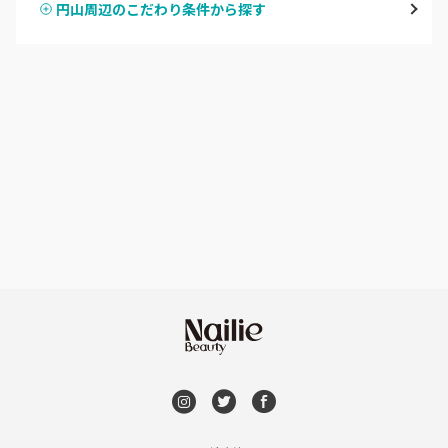
円山周辺のこだわり条件から探す
ハンドスカルプ
パラジェル
豊平区・南区
ハンドケアカラー
フィルイン
西区・手稲区・小樽市
フット
持ち込み OK
円山周辺
オフのみ
やり放題 あり
白石区・厚別区・清田区
初回オフ 無料
すすきの・市電沿線
DVD観賞
函館