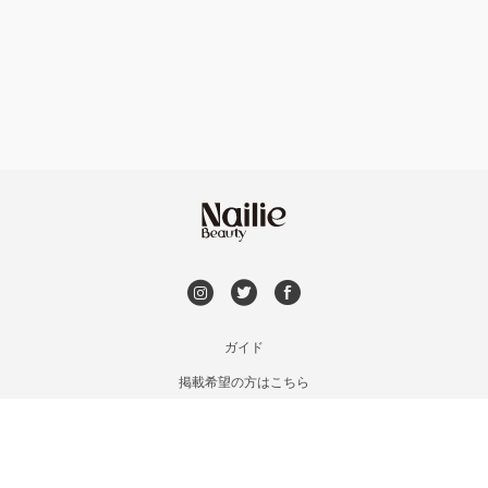
フット
持ち込み OK
円山周辺
オフのみ
やり放題 あり
白石区・厚別区・清田区
初回オフ 無料
すすきの・市電沿線
DVD観賞
函館
メンズOK
ガイド
千歳・恵庭・江別
掲載希望の方はこちら
出張OK
利用規約
室蘭・登別・苫小牧
お問い合わせ
子連れOK
特定商取引法に基づく表記