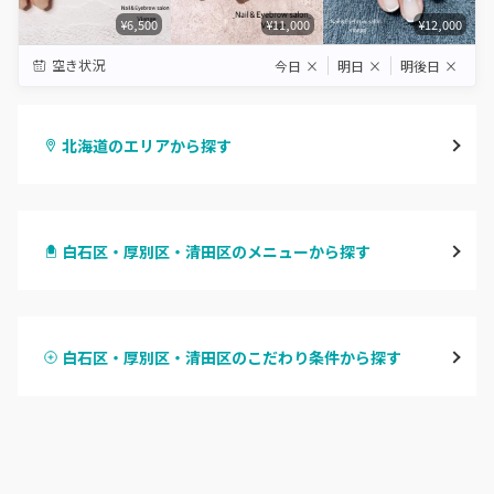
¥6,500
¥11,000
¥12,000
空き状況
今日
×
明日
×
明後日
×
北海道のエリアから探す
札幌駅周辺
白石区・厚別区・清田区のメニューから探す
北区・東区
ハンドジェル
大通
白石区・厚別区・清田区のこだわり条件から探す
ハンドスカルプ
パラジェル
豊平区・南区
ハンドケアカラー
フィルイン
西区・手稲区・小樽市