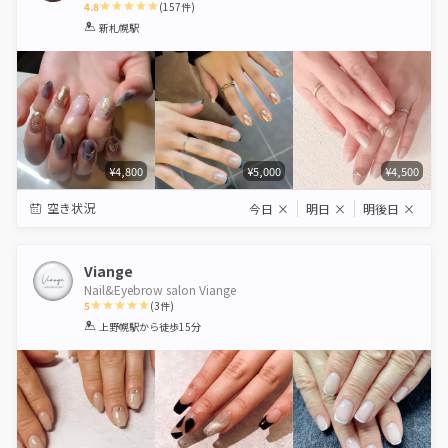
4.8
(
157
件)
1
2
3
4
5
新札幌駅
Star
Stars
Stars
Stars
Stars
¥4,800
¥5,000
¥4,500
空き状況
今日
×
明日
×
明後日
×
Viange
Nail&Eyebrow salon Viange
5
(
3
件)
1
2
3
4
5
上野幌駅
から徒歩15分
Star
Stars
Stars
Stars
Stars