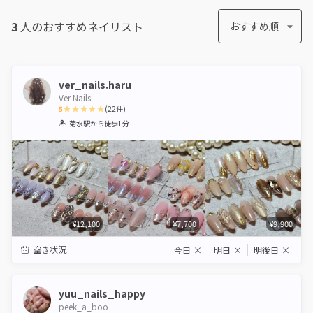
3
人のおすすめ
ネイリスト
おすすめ順
ver_nails.haru
Ver Nails.
5
(
22
件)
1
2
3
4
5
菊水駅
から徒歩1分
Star
Stars
Stars
Stars
Stars
¥12,100
¥7,700
¥9,900
空き状況
今日
×
明日
×
明後日
×
yuu_nails_happy
peek_a_boo