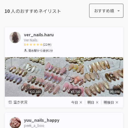
10
人のおすすめ
ネイリスト
おすすめ順
ver_nails.haru
Ver Nails.
5
(
22
件)
1
2
3
4
5
菊水駅
から徒歩1分
Star
Stars
Stars
Stars
Stars
¥12,100
¥7,700
¥9,900
空き状況
今日
×
明日
×
明後日
×
yuu_nails_happy
peek_a_boo