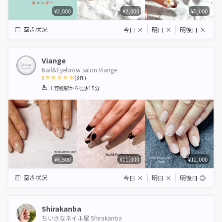
¥2,000
¥2,000
¥2,000
空き状況
今日
×
明日
×
明後日
×
Viange
Nail&Eyebrow salon Viange
5
(
3
件)
1
2
3
4
5
上野幌駅
から徒歩15分
Star
Stars
Stars
Stars
Stars
¥6,500
¥11,000
¥12,000
空き状況
今日
×
明日
×
明後日
◎
Shirakanba
ちいさなネイル屋 Shirakanba