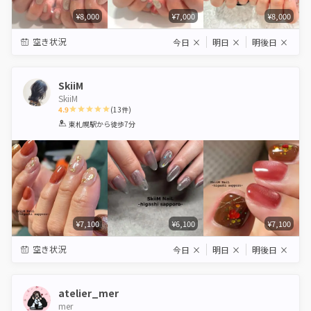
¥8,000
¥7,000
¥8,000
空き状況
今日
×
明日
×
明後日
×
SkiiM
SkiiM
4.9
(
13
件)
1
2
3
4
5
東札幌駅
から徒歩7分
Star
Stars
Stars
Stars
Stars
¥7,100
¥6,100
¥7,100
空き状況
今日
×
明日
×
明後日
×
atelier_mer
mer