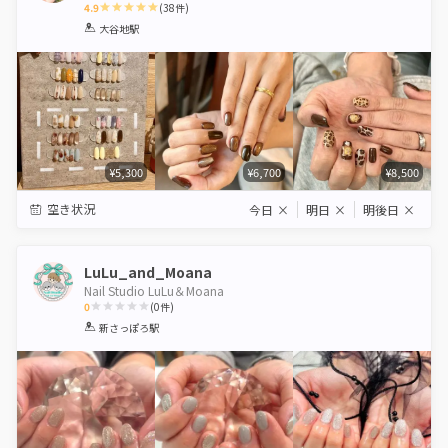
4.9
(
38
件)
1
2
3
4
5
大谷地駅
Star
Stars
Stars
Stars
Stars
¥5,300
¥6,700
¥8,500
空き状況
今日
×
明日
×
明後日
×
LuLu_and_Moana
Nail Studio LuLu＆Moana
0
(
0
件)
1
2
3
4
5
新さっぽろ駅
Star
Stars
Stars
Stars
Stars