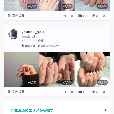
¥8,000
¥4,500
¥8,000
空き状況
今日
×
明日
×
明後日
×
younail_you
you由nail
0
(
0
件)
1
2
3
4
5
南郷１８丁目駅
から徒歩20分
Star
Stars
Stars
Stars
Stars
¥6,050
¥7,700
¥9,800
空き状況
今日
×
明日
×
明後日
×
北海道のエリアから探す