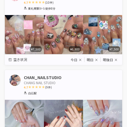
4.7
(
10
件)
1
2
3
4
5
東札幌駅
から徒歩8分
Star
Stars
Stars
Stars
Stars
¥7,500
¥6,800
¥7,500
空き状況
今日
×
明日
×
明後日
×
CHAN_NAILSTUDIO
CHANG NAIL STUDIO
4.7
(
9
件)
1
2
3
4
5
白石駅
Star
Stars
Stars
Stars
Stars