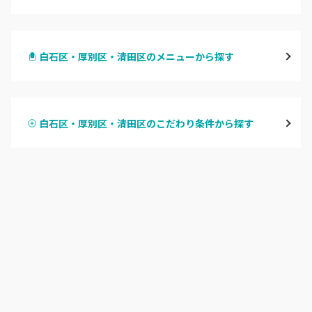
札幌駅周辺
白石区・厚別区・清田区のメニューから探す
北区・東区
ハンドジェル
大通
白石区・厚別区・清田区のこだわり条件から探す
ハンドスカルプ
パラジェル
豊平区・南区
ハンドケアカラー
フィルイン
西区・手稲区・小樽市
フット
持ち込み OK
円山周辺
オフのみ
やり放題 あり
白石区・厚別区・清田区