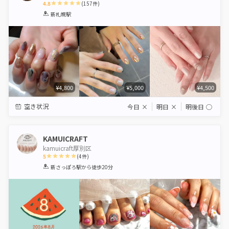
4.8
(
157
件)
1
2
3
4
5
新札幌駅
Star
Stars
Stars
Stars
Stars
¥4,800
¥5,000
¥4,500
空き状況
今日
×
明日
×
明後日
◯
KAMUICRAFT
kamuicraft厚別区
5
(
4
件)
1
2
3
4
5
新さっぽろ駅
から徒歩20分
Star
Stars
Stars
Stars
Stars