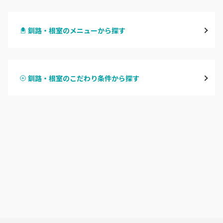
札幌駅周辺
釧路・根室のメニューから探す
北区・東区
ハンドジェル
大通
釧路・根室のこだわり条件から探す
ハンドスカルプ
パラジェル
豊平区・南区
ハンドケアカラー
フィルイン
西区・手稲区・小樽市
フット
持ち込み OK
円山周辺
オフのみ
やり放題 あり
白石区・厚別区・清田区