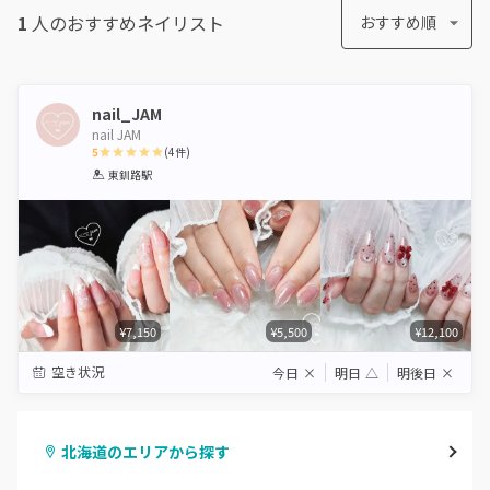
1
人のおすすめ
ネイリスト
おすすめ順
nail_JAM
nail JAM
5
(
4
件)
1
2
3
4
5
東釧路駅
Star
Stars
Stars
Stars
Stars
¥7,150
¥5,500
¥12,100
空き状況
今日
×
明日
△
明後日
×
北海道のエリアから探す