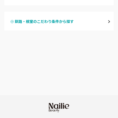
ハンドジェル
大通
釧路・根室のこだわり条件から探す
ハンドスカルプ
パラジェル
豊平区・南区
ハンドケアカラー
フィルイン
西区・手稲区・小樽市
フット
持ち込み OK
円山周辺
オフのみ
やり放題 あり
白石区・厚別区・清田区
初回オフ 無料
すすきの・市電沿線