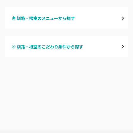
札幌駅周辺
釧路・根室のメニューから探す
北区・東区
ハンドジェル
大通
釧路・根室のこだわり条件から探す
ハンドスカルプ
パラジェル
豊平区・南区
ハンドケアカラー
フィルイン
西区・手稲区・小樽市
フット
持ち込み OK
円山周辺
オフのみ
やり放題 あり
白石区・厚別区・清田区