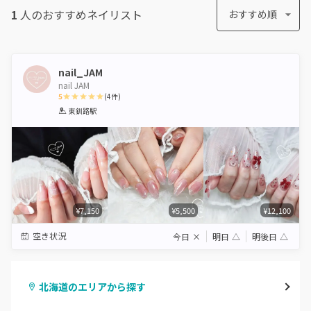
1
人のおすすめ
ネイリスト
おすすめ順
nail_JAM
nail JAM
5
(
4
件)
1
2
3
4
5
東釧路駅
Star
Stars
Stars
Stars
Stars
¥7,150
¥5,500
¥12,100
空き状況
今日
×
明日
△
明後日
△
北海道のエリアから探す