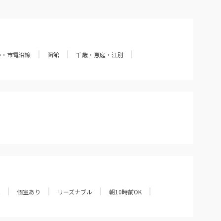
の・市電沿線
函館
千歳・恵庭・江別
個室あり
リーズナブル
朝10時前OK