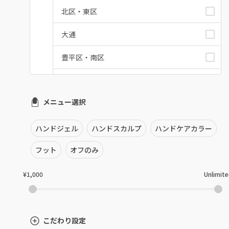
北区・東区
大通
豊平区・南区
西区・手稲区・小樽市
メニュー選択
円山周辺
白石区・厚別区・清田区
ハンドジェル
ハンドスカルプ
ハンドケアカラー
すすきの・市電沿線
フット
オフのみ
函館
¥1,000
Unlimit
千歳・恵庭・江別
室蘭・登別・苫小牧
こだわり設定