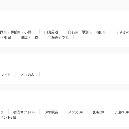
西区・手稲区・小樽市
円山周辺
白石区・厚別区・清田区
すすき
路・根室
帯広・十勝
北海道その他
フット
オフのみ
あり
初回オフ 無料
DVD観賞
メンズOK
出張OK
子連れOK
ポイント3倍