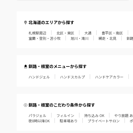
北海道のエリアから探す
札幌駅周辺
北区・東区
大通
豊平区・南区
室蘭・登別・苫小牧
旭川・滝川
網走・北見
釧
釧路・根室のメニューから探す
ハンドジェル
ハンドスカルプ
ハンドケアカラー
釧路・根室のこだわり条件から探す
パラジェル
フィルイン
持ち込み OK
やり放題 
夜8時以降OK
駐車場あり
プライベートサロン