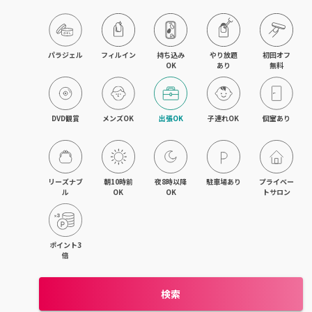
旭川・滝川
網走・北見
パラジェル
フィルイン
持ち込み

やり放題

初回オフ

OK
あり
無料
釧路・根室
帯広・十勝
DVD観賞
メンズOK
出張OK
子連れOK
個室あり
北海道その他
リーズナブ
朝10時前
夜8時以降
駐車場あり
プライベー
ル
OK
OK
トサロン
ポイント3
倍
検索