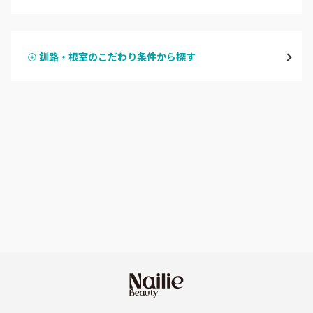
ハンドジェル
大通
釧路・根室のこだわり条件から探す
ハンドスカルプ
パラジェル
豊平区・南区
ハンドケアカラー
フィルイン
西区・手稲区・小樽市
フット
持ち込み OK
円山周辺
オフのみ
やり放題 あり
白石区・厚別区・清田区
初回オフ 無料
すすきの・市電沿線