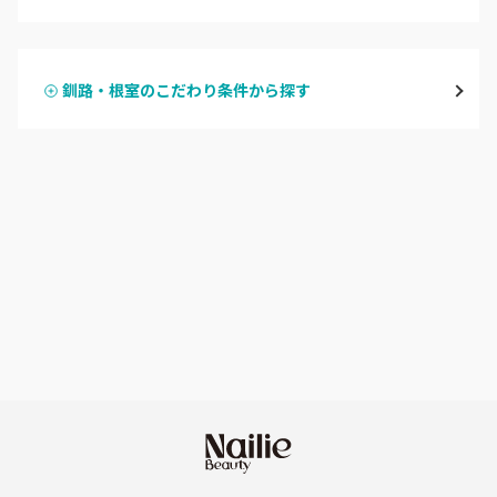
ハンドジェル
大通
釧路・根室のこだわり条件から探す
ハンドスカルプ
パラジェル
豊平区・南区
ハンドケアカラー
フィルイン
西区・手稲区・小樽市
フット
持ち込み OK
円山周辺
オフのみ
やり放題 あり
白石区・厚別区・清田区
初回オフ 無料
すすきの・市電沿線