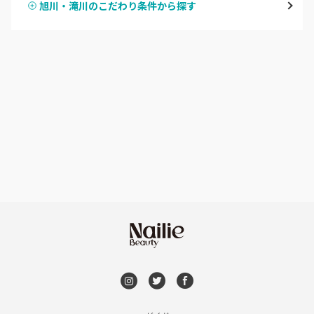
旭川・滝川のこだわり条件から探す
ハンドスカルプ
パラジェル
豊平区・南区
ハンドケアカラー
フィルイン
西区・手稲区・小樽市
フット
持ち込み OK
円山周辺
オフのみ
やり放題 あり
白石区・厚別区・清田区
初回オフ 無料
すすきの・市電沿線
DVD観賞
函館
メンズOK