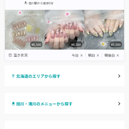
1
2
3
4
5
旭川駅
から徒歩0分
Star
Stars
Stars
Stars
Stars
¥8,500
¥8,500
¥9,000
空き状況
今日
×
明日
×
明後日
×
北海道のエリアから探す
札幌駅周辺
旭川・滝川のメニューから探す
北区・東区
ハンドジェル
大通