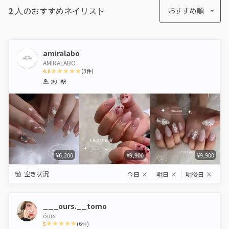
2
人のおすすめ
ネイリスト
おすすめ順
amiralabo
AMIRALABO
4.8
(
3
件)
1
2
3
4
5
旭川駅
Star
Stars
Stars
Stars
Stars
¥6,200
¥9,900
¥9,900
空き状況
今日
×
明日
×
明後日
×
___ours.__tomo
óurs
5
(
6
件)