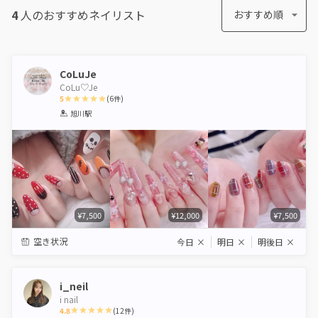
4
人のおすすめ
ネイリスト
おすすめ順
CoLuJe
CoLu♡Je
5
(
6
件)
1
2
3
4
5
旭川駅
Star
Stars
Stars
Stars
Stars
¥7,500
¥12,000
¥7,500
空き状況
今日
×
明日
×
明後日
×
i_neil
i nail
4.8
(
12
件)