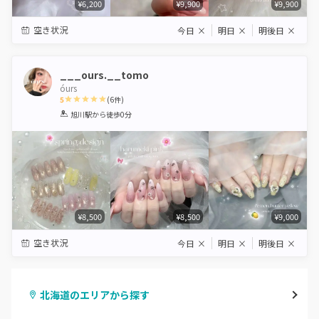
¥6,200
¥9,900
¥9,900
空き状況
今日
×
明日
×
明後日
×
___ours.__tomo
óurs
5
(
6
件)
1
2
3
4
5
旭川駅
から徒歩0分
Star
Stars
Stars
Stars
Stars
¥8,500
¥8,500
¥9,000
空き状況
今日
×
明日
×
明後日
×
北海道のエリアから探す