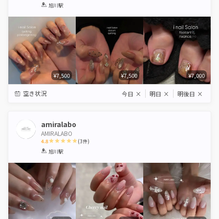
1
2
3
4
5
旭川駅
Star
Stars
Stars
Stars
Stars
¥7,500
¥7,500
¥7,000
空き状況
今日
×
明日
×
明後日
×
amiralabo
AMIRALABO
4.8
(
3
件)
1
2
3
4
5
旭川駅
Star
Stars
Stars
Stars
Stars