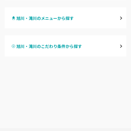
札幌駅周辺
旭川・滝川のメニューから探す
北区・東区
ハンドジェル
大通
旭川・滝川のこだわり条件から探す
ハンドスカルプ
パラジェル
豊平区・南区
ハンドケアカラー
フィルイン
西区・手稲区・小樽市
フット
持ち込み OK
円山周辺
オフのみ
やり放題 あり
白石区・厚別区・清田区