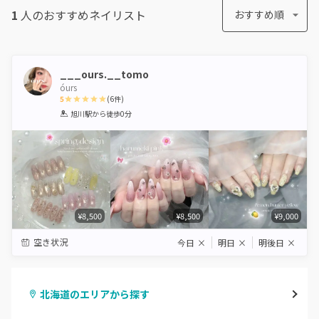
1
人のおすすめ
ネイリスト
おすすめ順
___ours.__tomo
óurs
5
(
6
件)
1
2
3
4
5
旭川駅
から徒歩0分
Star
Stars
Stars
Stars
Stars
¥8,500
¥8,500
¥9,000
空き状況
今日
×
明日
×
明後日
×
北海道のエリアから探す