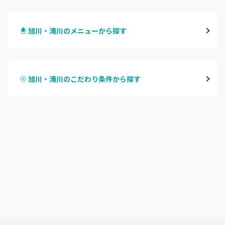
札幌駅周辺
旭川・滝川のメニューから探す
北区・東区
ハンドジェル
大通
旭川・滝川のこだわり条件から探す
ハンドスカルプ
パラジェル
豊平区・南区
ハンドケアカラー
フィルイン
西区・手稲区・小樽市
フット
持ち込み OK
円山周辺
オフのみ
やり放題 あり
白石区・厚別区・清田区