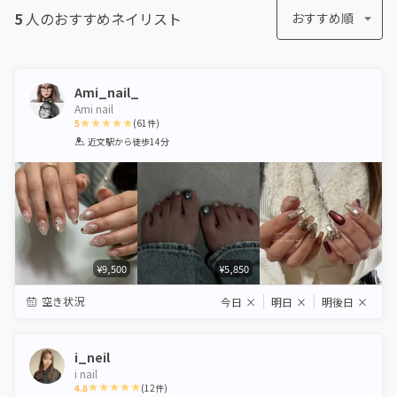
5
人のおすすめ
ネイリスト
おすすめ順
Ami_nail_
Ami nail
5
(
61
件)
1
2
3
4
5
近文駅
から徒歩14分
Star
Stars
Stars
Stars
Stars
¥9,500
¥5,850
空き状況
今日
×
明日
×
明後日
×
i_neil
i nail
4.8
(
12
件)