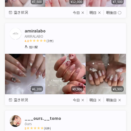
¥7,500
¥12,000
¥7,500
空き状況
今日
×
明日
×
明後日
◯
amiralabo
AMIRALABO
4.8
(
3
件)
1
2
3
4
5
旭川駅
Star
Stars
Stars
Stars
Stars
¥6,200
¥9,900
¥9,900
空き状況
今日
×
明日
×
明後日
×
___ours.__tomo
óurs
5
(
6
件)