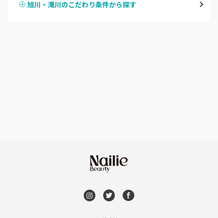
旭川・滝川のこだわり条件から探す
ハンドスカルプ
パラジェル
豊平区・南区
ハンドケアカラー
フィルイン
西区・手稲区・小樽市
フット
持ち込み OK
円山周辺
オフのみ
やり放題 あり
白石区・厚別区・清田区
初回オフ 無料
すすきの・市電沿線
DVD観賞
函館