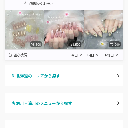
1
2
3
4
5
旭川駅
から徒歩0分
Star
Stars
Stars
Stars
Stars
¥8,500
¥8,500
¥9,000
空き状況
今日
×
明日
×
明後日
×
北海道のエリアから探す
札幌駅周辺
旭川・滝川のメニューから探す
北区・東区
ハンドジェル
大通