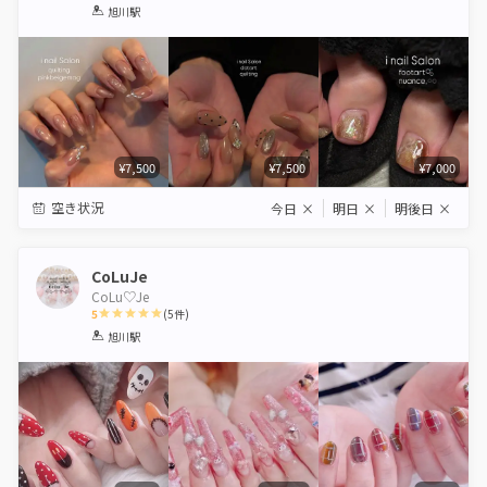
1
2
3
4
5
旭川駅
Star
Stars
Stars
Stars
Stars
¥7,500
¥7,500
¥7,000
空き状況
今日
×
明日
×
明後日
×
CoLuJe
CoLu♡Je
5
(
5
件)
1
2
3
4
5
旭川駅
Star
Stars
Stars
Stars
Stars