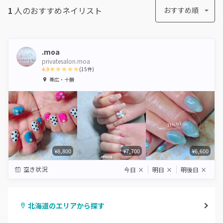
1
人のおすすめ
ネイリスト
おすすめ順
.moa
privatesalon.moa
4.9
(
15
件)
1
2
3
4
5
帯広・十勝
Star
Stars
Stars
Stars
Stars
¥8,800
¥7,700
¥6,600
空き状況
今日
×
明日
×
明後日
×
北海道のエリアから探す