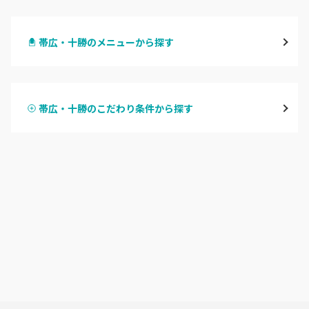
札幌駅周辺
帯広・十勝のメニューから探す
北区・東区
ハンドジェル
大通
帯広・十勝のこだわり条件から探す
ハンドスカルプ
パラジェル
豊平区・南区
ハンドケアカラー
フィルイン
西区・手稲区・小樽市
フット
持ち込み OK
円山周辺
オフのみ
やり放題 あり
白石区・厚別区・清田区