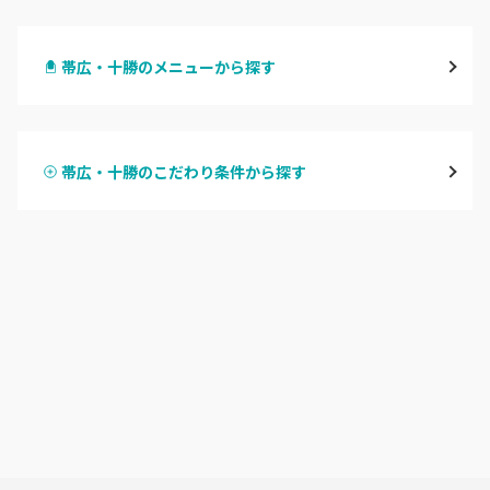
札幌駅周辺
帯広・十勝のメニューから探す
北区・東区
ハンドジェル
大通
帯広・十勝のこだわり条件から探す
ハンドスカルプ
パラジェル
豊平区・南区
ハンドケアカラー
フィルイン
西区・手稲区・小樽市
フット
持ち込み OK
円山周辺
オフのみ
やり放題 あり
白石区・厚別区・清田区