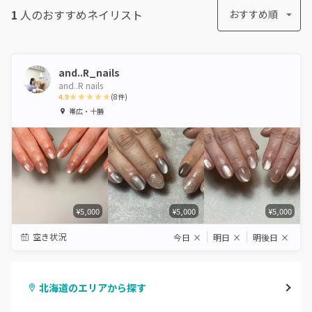
1
人のおすすめ
ネイリスト
おすすめ順
and..R_nails
and..R nails
4.9
(
8
件)
1
2
3
4
5
帯広・十勝
Star
Stars
Stars
Stars
Stars
¥5,000
¥5,000
¥5,000
空き状況
今日
×
明日
×
明後日
×
北海道のエリアから探す