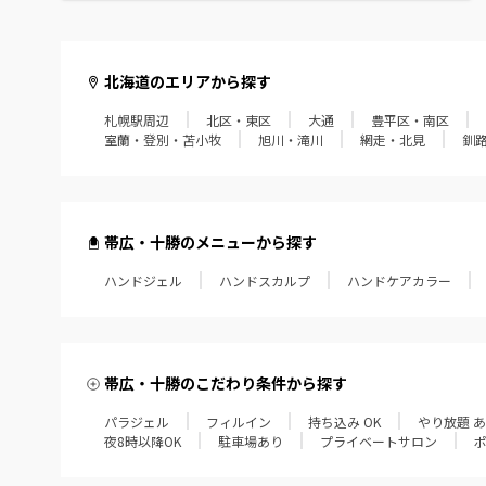
北海道のエリアから探す
札幌駅周辺
北区・東区
大通
豊平区・南区
室蘭・登別・苫小牧
旭川・滝川
網走・北見
釧
帯広・十勝のメニューから探す
ハンドジェル
ハンドスカルプ
ハンドケアカラー
帯広・十勝のこだわり条件から探す
パラジェル
フィルイン
持ち込み OK
やり放題 
夜8時以降OK
駐車場あり
プライベートサロン