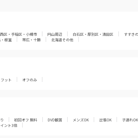
西区・手稲区・小樽市
円山周辺
白石区・厚別区・清田区
すすき
路・根室
帯広・十勝
北海道その他
フット
オフのみ
あり
初回オフ 無料
DVD観賞
メンズOK
出張OK
子連れOK
ポイント3倍