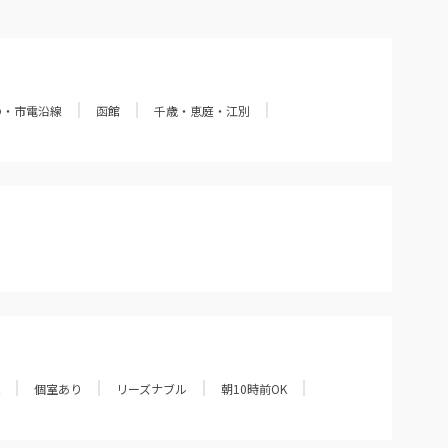
の・市電沿線
函館
千歳・恵庭・江別
個室あり
リーズナブル
朝10時前OK