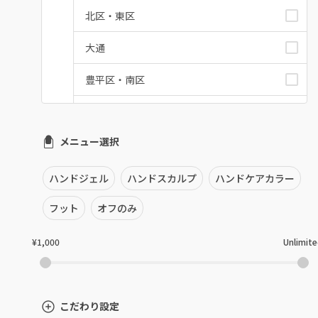
北区・東区
大通
豊平区・南区
西区・手稲区・小樽市
メニュー選択
円山周辺
白石区・厚別区・清田区
ハンドジェル
ハンドスカルプ
ハンドケアカラー
すすきの・市電沿線
フット
オフのみ
函館
¥1,000
Unlimit
千歳・恵庭・江別
室蘭・登別・苫小牧
こだわり設定