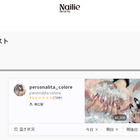
スト
personalita_colore
personalita colore
4.9
(
76
件)
1
2
3
4
5
帯広駅
Star
Stars
Stars
Stars
Stars
¥6,500
空き状況
今日
×
明日
×
明後日