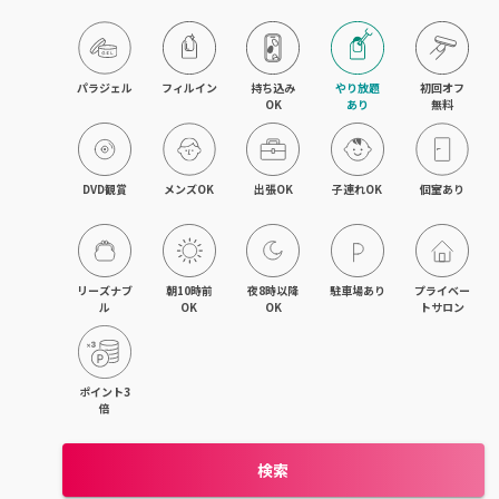
旭川・滝川
網走・北見
パラジェル
フィルイン
持ち込み

やり放題

初回オフ

OK
あり
無料
釧路・根室
帯広・十勝
DVD観賞
メンズOK
出張OK
子連れOK
個室あり
北海道その他
リーズナブ
朝10時前
夜8時以降
駐車場あり
プライベー
ル
OK
OK
トサロン
ポイント3
倍
検索