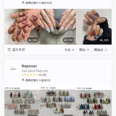
1
2
3
4
5
西帯広駅
から徒歩30分
Star
Stars
Stars
Stars
Stars
¥6,500
¥6,500
¥6,500
空き状況
今日
×
明日
×
明後日
△
Reposer
nail salon Reposer
5
(
11
件)
1
2
3
4
5
西帯広駅
から徒歩0分
Star
Stars
Stars
Stars
Stars