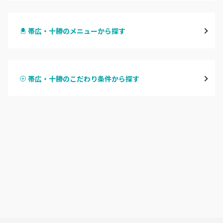
札幌駅周辺
帯広・十勝のメニューから探す
北区・東区
ハンドジェル
大通
帯広・十勝のこだわり条件から探す
ハンドスカルプ
パラジェル
豊平区・南区
ハンドケアカラー
フィルイン
西区・手稲区・小樽市
フット
持ち込み OK
円山周辺
オフのみ
やり放題 あり
白石区・厚別区・清田区