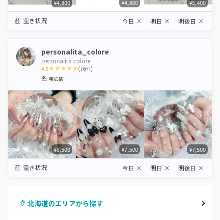
¥4,800
¥4,800
¥5,400
空き状況
今日
×
明日
×
明後日
×
personalita_colore
personalita colore
4.9
(
76
件)
1
2
3
4
5
帯広駅
Star
Stars
Stars
Stars
Stars
¥6,500
¥7,500
¥7,500
空き状況
今日
×
明日
×
明後日
×
北海道のエリアから探す