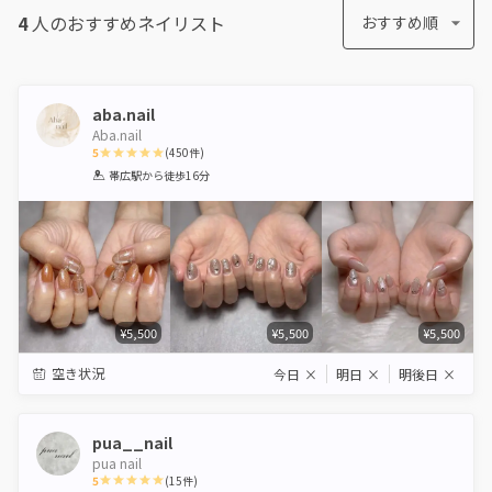
4
人のおすすめ
ネイリスト
おすすめ順
aba.nail
Aba.nail
5
(
450
件)
1
2
3
4
5
帯広駅
から徒歩16分
Star
Stars
Stars
Stars
Stars
¥5,500
¥5,500
¥5,500
空き状況
今日
×
明日
×
明後日
×
pua__nail
pua nail
5
(
15
件)