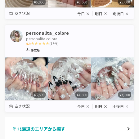
¥6,000
¥6,000
¥5,000
空き状況
今日
×
明日
×
明後日
×
personalita_colore
personalita colore
4.9
(
76
件)
1
2
3
4
5
帯広駅
Star
Stars
Stars
Stars
Stars
¥6,500
¥7,500
¥7,500
空き状況
今日
×
明日
×
明後日
×
北海道のエリアから探す