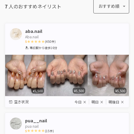
7
人のおすすめ
ネイリスト
おすすめ順
aba.nail
Aba.nail
5
(
450
件)
1
2
3
4
5
帯広駅
から徒歩16分
Star
Stars
Stars
Stars
Stars
¥5,500
¥5,500
¥5,500
空き状況
今日
×
明日
×
明後日
×
pua__nail
pua nail
5
(
15
件)