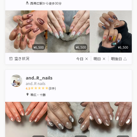
1
2
3
4
5
西帯広駅
から徒歩30分
Star
Stars
Stars
Stars
Stars
¥6,500
¥6,500
¥6,500
空き状況
今日
×
明日
×
明後日
△
and..R_nails
and..R nails
4.9
(
8
件)
1
2
3
4
5
帯広・十勝
Star
Stars
Stars
Stars
Stars