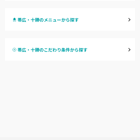
札幌駅周辺
帯広・十勝のメニューから探す
北区・東区
ハンドジェル
大通
帯広・十勝のこだわり条件から探す
ハンドスカルプ
パラジェル
豊平区・南区
ハンドケアカラー
フィルイン
西区・手稲区・小樽市
フット
持ち込み OK
円山周辺
オフのみ
やり放題 あり
白石区・厚別区・清田区