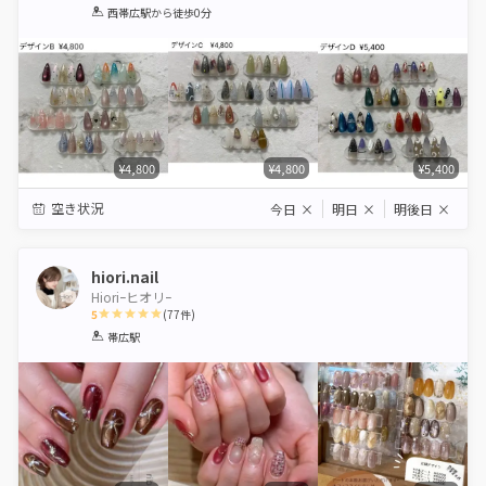
1
2
3
4
5
西帯広駅
から徒歩0分
Star
Stars
Stars
Stars
Stars
¥4,800
¥4,800
¥5,400
空き状況
今日
×
明日
×
明後日
×
hiori.nail
Hioriｰヒオリｰ
5
(
77
件)
1
2
3
4
5
帯広駅
Star
Stars
Stars
Stars
Stars