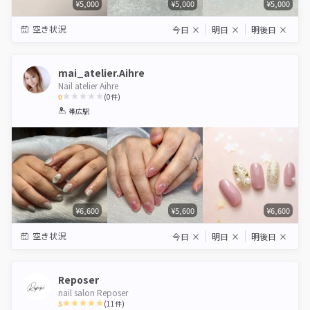
¥5,000
¥5,000
¥5,000
空き状況
今日
×
明日
×
明後日
×
mai_atelier.Aihre
Nail atelier Aihre
0
(
0
件)
1
2
3
4
5
帯広駅
Star
Stars
Stars
Stars
Stars
¥6,600
¥5,600
¥6,600
空き状況
今日
×
明日
×
明後日
×
Reposer
nail salon Reposer
5
(
11
件)