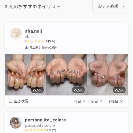
2
人のおすすめ
ネイリスト
おすすめ順
aba.nail
Aba.nail
5
(
449
件)
1
2
3
4
5
帯広駅
から徒歩16分
Star
Stars
Stars
Stars
Stars
¥5,500
¥5,500
¥5,500
空き状況
今日
×
明日
×
明後日
×
personalita_colore
personalita colore
4.9
(
76
件)