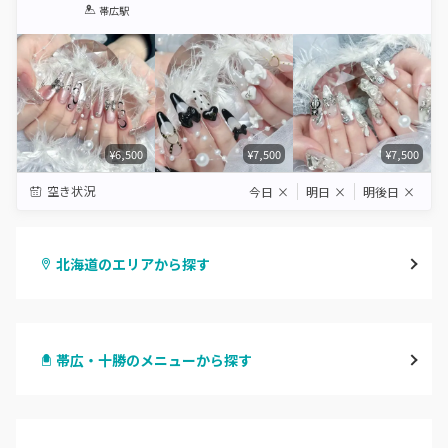
1
2
3
4
5
帯広駅
Star
Stars
Stars
Stars
Stars
¥6,500
¥7,500
¥7,500
空き状況
今日
×
明日
×
明後日
×
北海道のエリアから探す
札幌駅周辺
帯広・十勝のメニューから探す
北区・東区
ハンドジェル
大通