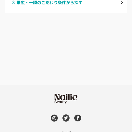
帯広・十勝のこだわり条件から探す
ハンドスカルプ
パラジェル
豊平区・南区
ハンドケアカラー
フィルイン
西区・手稲区・小樽市
フット
持ち込み OK
円山周辺
オフのみ
やり放題 あり
白石区・厚別区・清田区
初回オフ 無料
すすきの・市電沿線
DVD観賞
函館
メンズOK