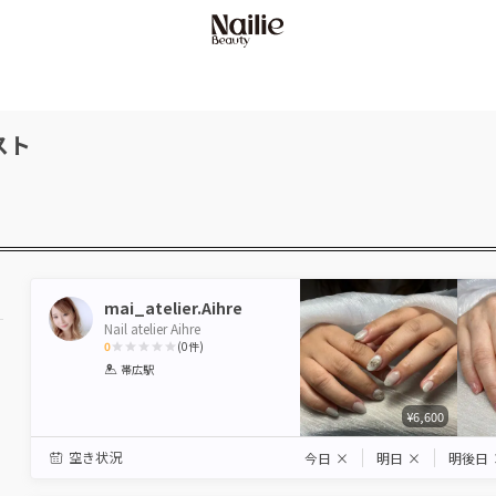
スト
mai_atelier.Aihre
Nail atelier Aihre
0
(
0
件)
1
2
3
4
5
帯広駅
Star
Stars
Stars
Stars
Stars
¥6,600
空き状況
今日
×
明日
×
明後日