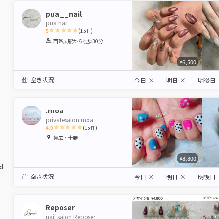
pua__nail
pua nail
5
(
15
件)
1
2
3
4
5
西帯広駅
から徒歩30分
Star
Stars
Stars
Stars
Stars
¥6,500
空き状況
今日
×
明日
×
明後日
.moa
privatesalon.moa
4.9
(
15
件)
1
2
3
4
5
帯広・十勝
Star
Stars
Stars
Stars
Stars
¥8,800
ed
空き状況
今日
×
明日
×
明後日
Reposer
nail salon Reposer