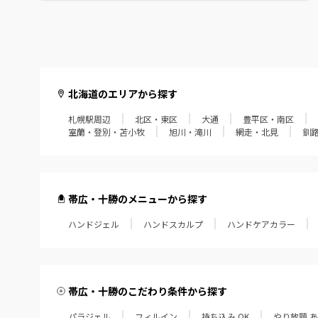
北海道のエリアから探す
札幌駅周辺
北区・東区
大通
豊平区・南区
室蘭・登別・苫小牧
旭川・滝川
網走・北見
釧
帯広・十勝のメニューから探す
ハンドジェル
ハンドスカルプ
ハンドケアカラー
帯広・十勝のこだわり条件から探す
パラジェル
フィルイン
持ち込み OK
やり放題 