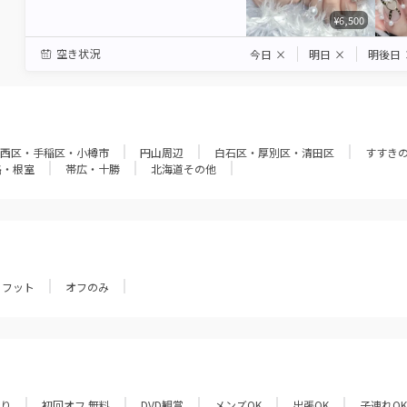
¥6,500
空き状況
今日
×
明日
×
明後日
西区・手稲区・小樽市
円山周辺
白石区・厚別区・清田区
すすき
路・根室
帯広・十勝
北海道その他
フット
オフのみ
あり
初回オフ 無料
DVD観賞
メンズOK
出張OK
子連れOK