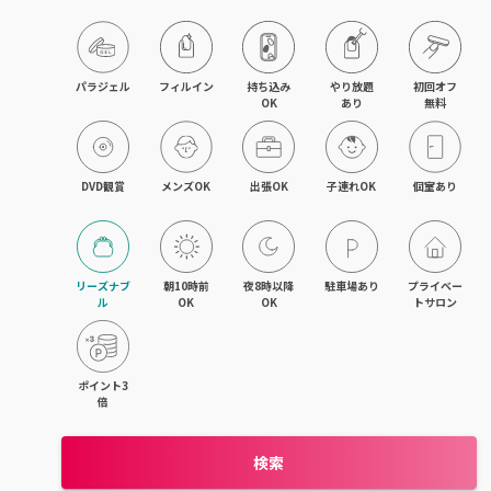
旭川・滝川
網走・北見
パラジェル
フィルイン
持ち込み

やり放題

初回オフ

OK
あり
無料
釧路・根室
帯広・十勝
DVD観賞
メンズOK
出張OK
子連れOK
個室あり
北海道その他
リーズナブ
朝10時前
夜8時以降
駐車場あり
プライベー
ル
OK
OK
トサロン
ポイント3
倍
検索