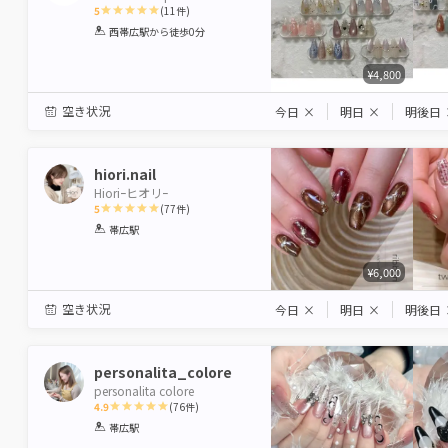
5
(
11
件)
1
2
3
4
5
西帯広駅
から徒歩0分
Star
Stars
Stars
Stars
Stars
¥4,800
空き状況
今日
×
明日
×
明後日
hiori.nail
Hioriｰヒオリｰ
5
(
77
件)
1
2
3
4
5
帯広駅
Star
Stars
Stars
Stars
Stars
¥6,000
空き状況
今日
×
明日
×
明後日
personalita_colore
personalita colore
4.9
(
76
件)
1
2
3
4
5
帯広駅
Star
Stars
Stars
Stars
Stars