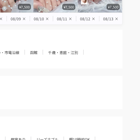
¥7,500
¥7,500
¥7,500
×
08/09
×
08/10
×
08/11
×
08/12
×
08/13
×
の・市電沿線
函館
千歳・恵庭・江別
個室あり
リーズナブル
朝10時前OK