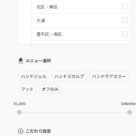
北区・東区
大通
豊平区・南区
西区・手稲区・小樽市
メニュー選択
円山周辺
白石区・厚別区・清田区
ハンドジェル
ハンドスカルプ
ハンドケアカラー
すすきの・市電沿線
フット
オフのみ
函館
¥1,000
Unlimit
千歳・恵庭・江別
室蘭・登別・苫小牧
こだわり設定